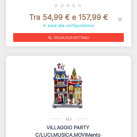
star_border
star_border
star_border
star_border
star_border
Tra 54,99 € e 157,99 €
In base alla configurazione
search
VISUALIZZA DETTAGLI
VILLAGGIO PARTY
C/LUCI,MUSICA,MOVIMento