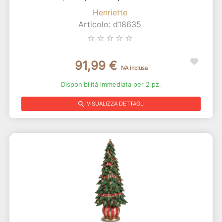
Henriette
Articolo: d18635
star_border
star_border
star_border
star_border
star_border
91,99 €
IVA inclusa
Disponibilità immediata per 2 pz.
search
VISUALIZZA DETTAGLI