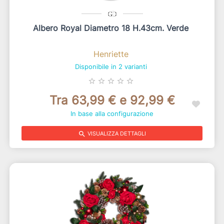
Albero Royal Diametro 18 H.43cm. Verde
Henriette
Disponibile in 2 varianti
star_border
star_border
star_border
star_border
star_border
Tra 63,99 € e 92,99 €
In base alla configurazione
search
VISUALIZZA DETTAGLI