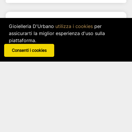
Gioielleria D'Urbano
utilizza i cookies
per
assicurarti la miglior esperienza d'uso sulla
piattaforma.
Consenti i cookies
Pannello Decorativo London Skyline 100 Nero
Arti e mestieri
Articolo: 0va5217c71
star_border
star_border
star_border
star_border
star_border
58,00 €
IVA inclusa