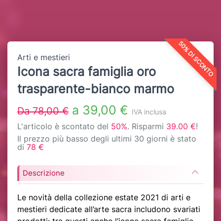
50% DI SCONTO
Arti e mestieri
Icona sacra famiglia oro
trasparente-bianco marmo
a 39,00 €
Da 78,00 €
IVA inclusa
L'articolo è scontato del
50%
. Risparmi
39.00 €
!
Il prezzo più basso degli ultimi 30 giorni è stato
di
78 €
Descrizione
Le novità della collezione estate 2021 di arti e
mestieri dedicate all’arte sacra includono svariati
prodotti: tra questi anche l’icona sacra famiglia