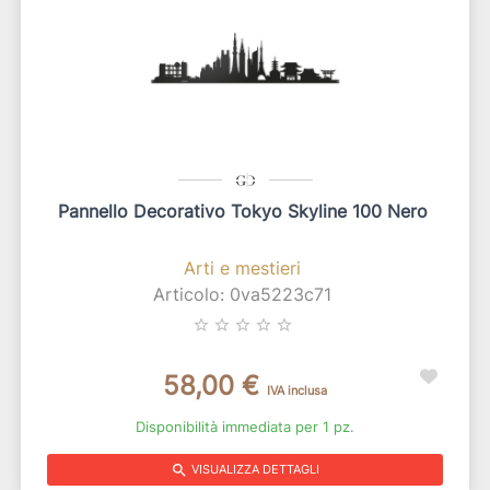
Pannello Decorativo Tokyo Skyline 100 Nero
Arti e mestieri
Articolo: 0va5223c71
star_border
star_border
star_border
star_border
star_border
58,00 €
IVA inclusa
Disponibilità immediata per 1 pz.
search
VISUALIZZA DETTAGLI