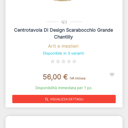
Centrotavola Di Design Scarabocchio Grande
Chantilly
Arti e mestieri
Disponibile in 3 varianti
star_border
star_border
star_border
star_border
star_border
56,00 €
IVA inclusa
Disponibilità immediata per 1 pz.
search
VISUALIZZA DETTAGLI