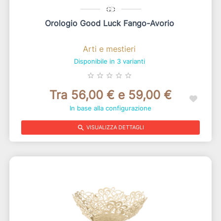
Orologio Good Luck Fango-Avorio
Arti e mestieri
Disponibile in 3 varianti
star_border
star_border
star_border
star_border
star_border
Tra 56,00 € e 59,00 €
In base alla configurazione
search
VISUALIZZA DETTAGLI