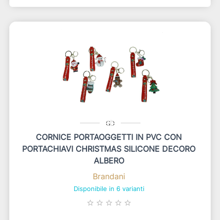
CORNICE PORTAOGGETTI IN PVC CON
PORTACHIAVI CHRISTMAS SILICONE DECORO
ALBERO
Brandani
Disponibile in 6 varianti
star_border
star_border
star_border
star_border
star_border