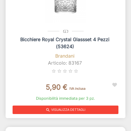
Bicchiere Royal Crystal Glassset 4 Pezzi
(53624)
Brandani
Articolo: 83167
star_border
star_border
star_border
star_border
star_border
5,90 €
IVA inclusa
Disponibilità immediata per 3 pz.
search
VISUALIZZA DETTAGLI