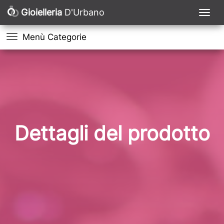
Gioielleria
D'Urbano
Menù Categorie
Dettagli del prodotto