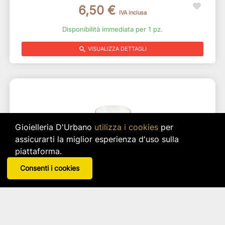
6,50 €
IVA inclusa
Disponibilità immediata per 1 pz.
search
VISUALIZZA DETTAGLI
Gioielleria D'Urbano
utilizza i cookies
per
assicurarti la miglior esperienza d'uso sulla
piattaforma.
Consenti i cookies
Bicchiere Essential Crystal Glass
Brandani