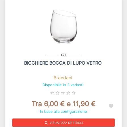
BICCHIERE BOCCA DI LUPO VETRO
Brandani
Disponibile in 2 varianti
star_border
star_border
star_border
star_border
star_border
Tra 6,00 € e 11,90 €
In base alla configurazione
search
VISUALIZZA DETTAGLI