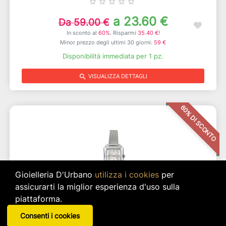
star_border
star_border
star_border
star_border
star_border
a 23.60 €
Da 59.00 €
In sconto al
60%
. Risparmi
35.40 €
!
Minor prezzo degli ultimi 30 giorni:
59 €
Disponibilità immediata per 1 pz.
search
VISUALIZZA DETTAGLI
60% DI SCONTO
Gioielleria D'Urbano
utilizza i cookies
per
assicurarti la miglior esperienza d'uso sulla
piattaforma.
Consenti i cookies
VINTAGE Orologio Con Maglia Milano