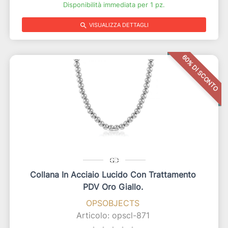
Disponibilità immediata per 1 pz.
search
VISUALIZZA DETTAGLI
60% DI SCONTO
Collana In Acciaio Lucido Con Trattamento
PDV Oro Giallo.
OPSOBJECTS
Articolo: opscl-871