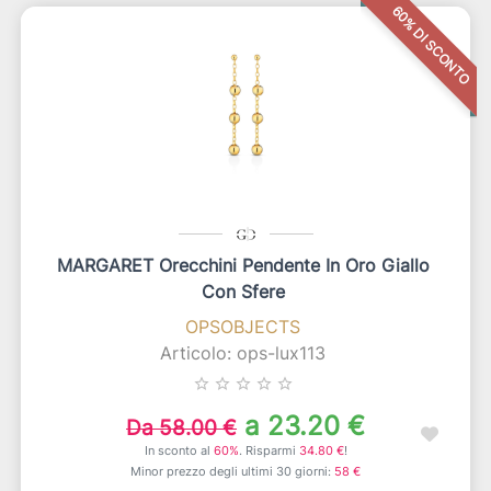
60% DI SCONTO
MARGARET Orecchini Pendente In Oro Giallo
Con Sfere
OPSOBJECTS
Articolo: ops-lux113
star_border
star_border
star_border
star_border
star_border
a 23.20 €
Da 58.00 €
In sconto al
60%
. Risparmi
34.80 €
!
Minor prezzo degli ultimi 30 giorni:
58 €