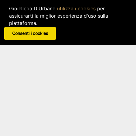
Gioielleria D'Urbano
utilizza i cookies
per
assicurarti la miglior esperienza d'uso sulla
La scheda prodotto sul tuo Whatsapp
piattaforma.
Ricevi la scheda prodotto, con informazioni e
Consenti i cookies
foto del prodotto visualizzato, cliccando sul
link verde qui giù.
Ricevi scheda informativa su Whatsapp
Gioielleria
D'Urbano
CONTATTACI
PRIVACY POLICY
COOKIE POLICY
CHI SIAMO