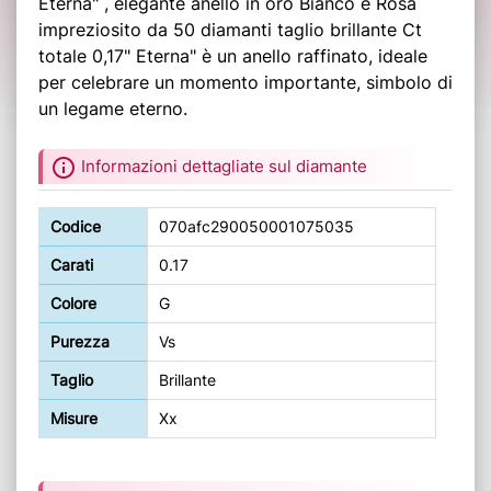
Eterna" , elegante anello in oro Bianco e Rosa
impreziosito da 50 diamanti taglio brillante Ct
totale 0,17" Eterna" è un anello raffinato, ideale
per celebrare un momento importante, simbolo di
un legame eterno.
info
Informazioni dettagliate sul diamante
Codice
070afc290050001075035
Carati
0.17
Colore
G
Purezza
Vs
Taglio
Brillante
Misure
Xx