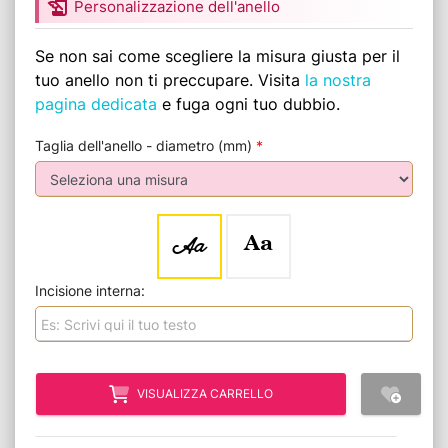
history_edu
Personalizzazione dell'anello
Se non sai come scegliere la misura giusta per il
tuo anello non ti preccupare. Visita
la nostra
pagina dedicata
e fuga ogni tuo dubbio.
Taglia dell'anello - diametro (mm)
*
Aa
Aa
Incisione interna:
VISUALIZZA CARRELLO