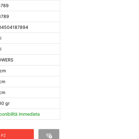
8789
8789
04504187894
i
i
OWERS
 cm
 cm
 cm
00 gr
ponibilità immediata
 PZ