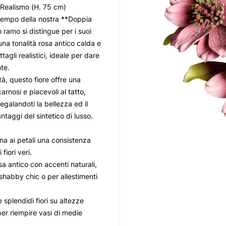
 Realismo (H. 75 cm)
a tempo della nostra **Doppia
 ramo si distingue per i suoi
una tonalità rosa antico calda e
tagli realistici, ideale per dare
te.
tà, questo fiore offre una
 carnosi e piacevoli al tatto,
galandoti la bellezza ed il
ntaggi del sintetico di lusso.
na ai petali una consistenza
fiori veri.
a antico con accenti naturali,
 shabby chic o per allestimenti
plendidi fiori su altezze
er riempire vasi di medie