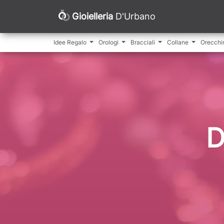
Gioielleria
D'Urbano
Idee Regalo
Orologi
Bracciali
Collane
Orecchi
D