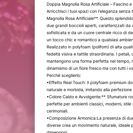
Doppia Magnolia Rosa Artificiale – Fascino e
Arricchisci i tuoi spazi con l'eleganza senz
Magnolia Rosa Artificiale**. Questo splendido
due grandi boccioli aperti, caratterizzati da 
sofisticata e da un cuore centrale ricco di det
un tocco chic e romantico a qualsiasi ambien
Realizzato in polyfoam (polifom) di alta quali
fedeltà visiva e tattile straordinaria. I petali,
mantengono una forma perfetta nel tempo, re
dinamismo di un fiore fresco ma con tutti i va
Perché sceglierlo:
•Effetto Real Touch: Il polyfoam premium do
naturale e morbida, imitando alla perfezione i 
•Colore Caldo e Avvolgente:** Sfumature ros
perfette per ambienti classici, moderni, stile
cerimoniali.
•Composizione Armonica:La presenza di due s
diverse crea un movimento naturale, ideale p
dimensioni.