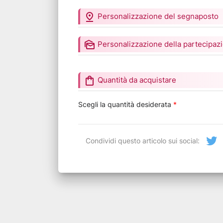
pin_drop
Personalizzazione del segnaposto
mark_as_unread
Personalizzazione della partecipaz
shopping_bag
Quantità da acquistare
Scegli la quantità desiderata
*
Condividi questo articolo sui social: