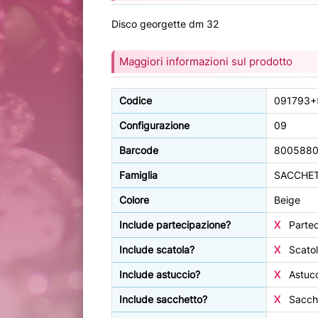
Disco georgette dm 32
Maggiori informazioni sul prodotto
Codice
091793+
Configurazione
09
Barcode
800588
Famiglia
SACCHET
Colore
Beige
Include partecipazione?
X
Partec
Include scatola?
X
Scatol
Include astuccio?
X
Astucc
Include sacchetto?
X
Sacche