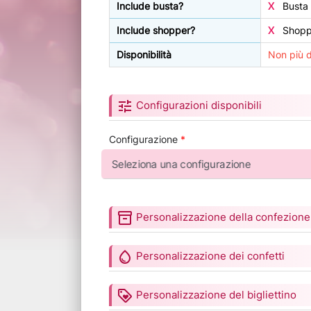
Include busta?
X
Busta 
Include shopper?
X
Shoppe
Disponibilità
Non più d
tune
Configurazioni disponibili
Configurazione
*
inventory_2
Personalizzazione della confezione
water_drop
Personalizzazione dei confetti
loyalty
Personalizzazione del bigliettino