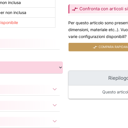
non inclusa
compare_arrows
Confronta con articoli si
r non inclusa
isponibile
Per questo articolo sono present
dimensioni, materiale etc..). Vu
varie configurazioni disponibili?
compare_arrows
COMPARA RAPIDAME
Riepilogo
Questo articol