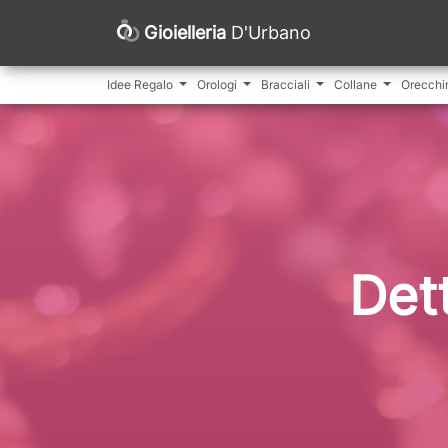
Gioielleria
D'Urbano
Idee Regalo
Orologi
Bracciali
Collane
Orecchi
Det