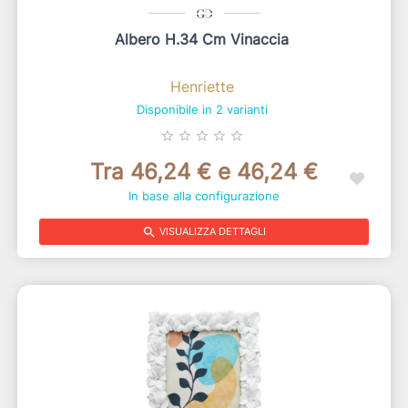
Albero H.34 Cm Vinaccia
Henriette
Disponibile in 2 varianti
star_border
star_border
star_border
star_border
star_border
Tra 46,24 € e 46,24 €
In base alla configurazione
search
VISUALIZZA DETTAGLI