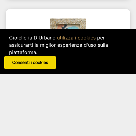
Gioielleria D'Urbano
utilizza i cookies
per
assicurarti la miglior esperienza d'uso sulla
piattaforma.
Consenti i cookies
Cornice Damasco 29x34(20x25)
Henriette
Disponibile in 2 varianti
star_border
star_border
star_border
star_border
star_border
Tra 27,21 € e 46,60 €
In base alla configurazione