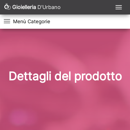
Gioielleria
D'Urbano
Menù Categorie
Dettagli del prodotto