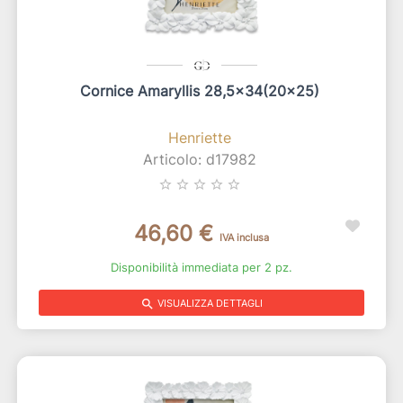
Cornice Amaryllis 28,5x34(20x25)
Henriette
Articolo: d17982
star_border
star_border
star_border
star_border
star_border
46,60 €
IVA inclusa
Disponibilità immediata per 2 pz.
search
VISUALIZZA DETTAGLI