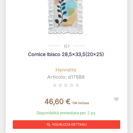
Cornice Ibisco 28,5x33,5(20x25)
Henriette
Articolo: d17986
star_border
star_border
star_border
star_border
star_border
46,60 €
IVA inclusa
Disponibilità immediata per 2 pz.
search
VISUALIZZA DETTAGLI