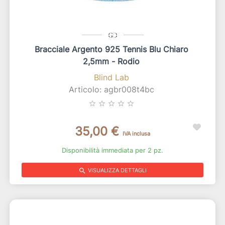
Bracciale Argento 925 Tennis Blu Chiaro
2,5mm - Rodio
Blind Lab
Articolo: agbr008t4bc
star_border
star_border
star_border
star_border
star_border
35,00 €
IVA inclusa
Disponibilità immediata per 2 pz.
search
VISUALIZZA DETTAGLI