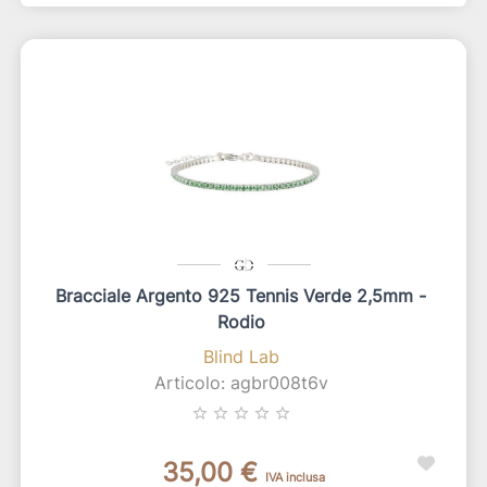
Bracciale Argento 925 Tennis Verde 2,5mm -
Rodio
Blind Lab
Articolo: agbr008t6v
star_border
star_border
star_border
star_border
star_border
35,00 €
IVA inclusa