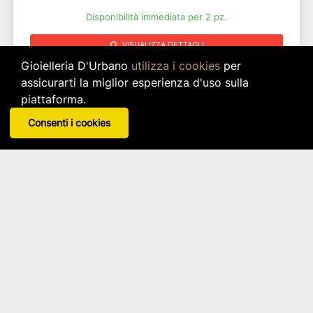
Disponibilità immediata per 2 pz.
search
VISUALIZZA DETTAGLI
Gioielleria D'Urbano
utilizza i cookies
per
assicurarti la miglior esperienza d'uso sulla
piattaforma.
Consenti i cookies
Bracciale In Argento 925
Blind Lab
Articolo: agbr185p