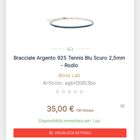
Bracciale Argento 925 Tennis Blu Scuro 2,5mm
- Rodio
Blind Lab
Articolo: agbr008t3bs
star_border
star_border
star_border
star_border
star_border
35,00 €
IVA inclusa
Disponibilità immediata per 1 pz.
search
VISUALIZZA DETTAGLI