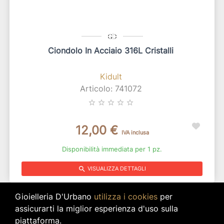
Ciondolo In Acciaio 316L Cristalli
Kidult
Articolo: 741072
star_border
star_border
star_border
star_border
star_border
12,00 €
IVA inclusa
Disponibilità immediata per 1 pz.
search
VISUALIZZA DETTAGLI
Gioielleria D'Urbano
utilizza i cookies
per
assicurarti la miglior esperienza d'uso sulla
piattaforma.