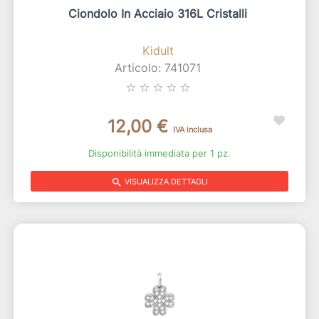
Ciondolo In Acciaio 316L Cristalli
Kidult
Articolo: 741071
star_border
star_border
star_border
star_border
star_border
12,00 €
IVA inclusa
Disponibilità immediata per 1 pz.
search
VISUALIZZA DETTAGLI