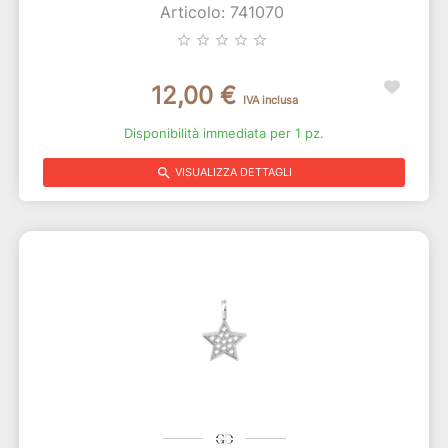
Articolo: 741070
star_border
star_border
star_border
star_border
star_border
12,00 €
IVA inclusa
Disponibilità immediata per 1 pz.
search
VISUALIZZA DETTAGLI