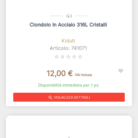
Ciondolo In Acciaio 316L Cristalli
Kidult
Articolo: 741071
star_border
star_border
star_border
star_border
star_border
12,00 €
IVA inclusa
Disponibilità immediata per 1 pz.
search
VISUALIZZA DETTAGLI