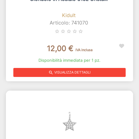
Kidult
Articolo: 741070
star_border
star_border
star_border
star_border
star_border
12,00 €
IVA inclusa
Disponibilità immediata per 1 pz.
search
VISUALIZZA DETTAGLI