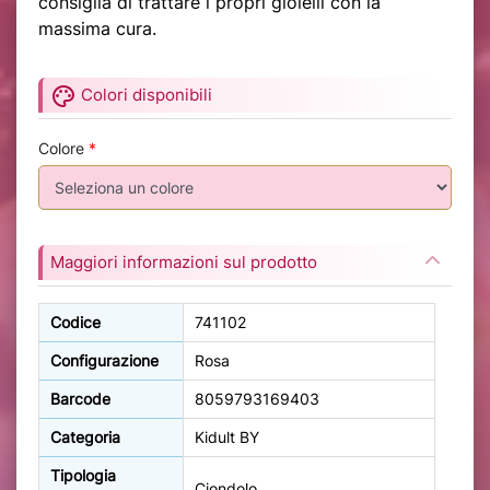
consiglia di trattare i propri gioielli con la
massima cura.
palette
Colori disponibili
Colore
*
Maggiori informazioni sul prodotto
Codice
741102
Configurazione
Rosa
Barcode
8059793169403
Categoria
Kidult BY
Tipologia
Ciondolo