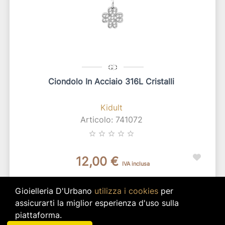
Ciondolo In Acciaio 316L Cristalli
Kidult
Articolo: 741072
star_border
star_border
star_border
star_border
star_border
12,00 €
IVA inclusa
Disponibilità immediata per 1 pz.
Gioielleria D'Urbano
utilizza i cookies
per
search
VISUALIZZA DETTAGLI
assicurarti la miglior esperienza d'uso sulla
piattaforma.