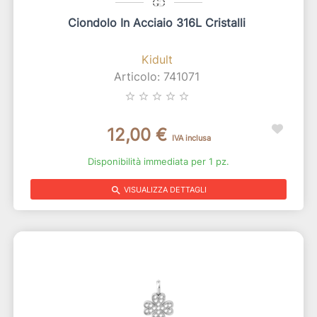
Ciondolo In Acciaio 316L Cristalli
Kidult
Articolo: 741071
star_border
star_border
star_border
star_border
star_border
12,00 €
IVA inclusa
Disponibilità immediata per 1 pz.
search
VISUALIZZA DETTAGLI