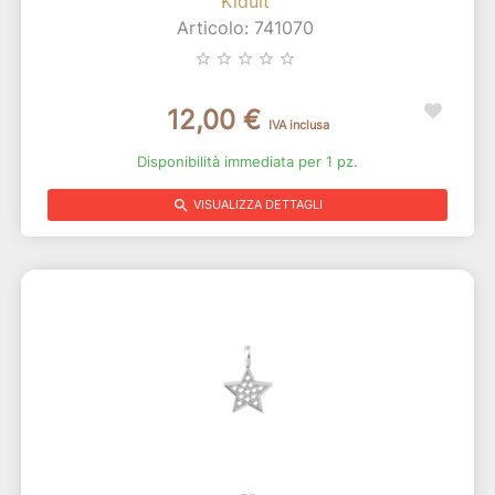
Kidult
Articolo: 741070
star_border
star_border
star_border
star_border
star_border
12,00 €
IVA inclusa
Disponibilità immediata per 1 pz.
search
VISUALIZZA DETTAGLI