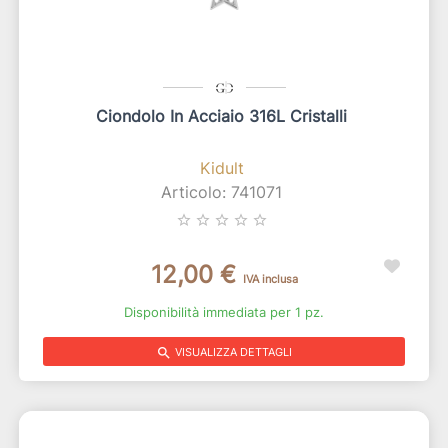
Ciondolo In Acciaio 316L Cristalli
Kidult
Articolo: 741071
star_border
star_border
star_border
star_border
star_border
12,00 €
IVA inclusa
Disponibilità immediata per 1 pz.
search
VISUALIZZA DETTAGLI