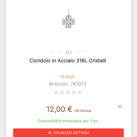
Ciondolo In Acciaio 316L Cristalli
Kidult
Articolo: 741072
star_border
star_border
star_border
star_border
star_border
12,00 €
IVA inclusa
Disponibilità immediata per 1 pz.
search
VISUALIZZA DETTAGLI