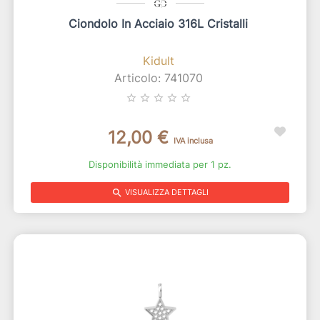
Ciondolo In Acciaio 316L Cristalli
Kidult
Articolo: 741070
star_border
star_border
star_border
star_border
star_border
12,00 €
IVA inclusa
Disponibilità immediata per 1 pz.
search
VISUALIZZA DETTAGLI