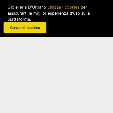
Gioielleria D'Urbano
utilizza i cookies
per
assicurarti la miglior esperienza d'uso sulla
piattaforma.
Consenti i cookies
Ciondolo In Acciaio 316L Cristalli
Kidult
Articolo: 741074
star_border
star_border
star_border
star_border
star_border
12,00 €
IVA inclusa