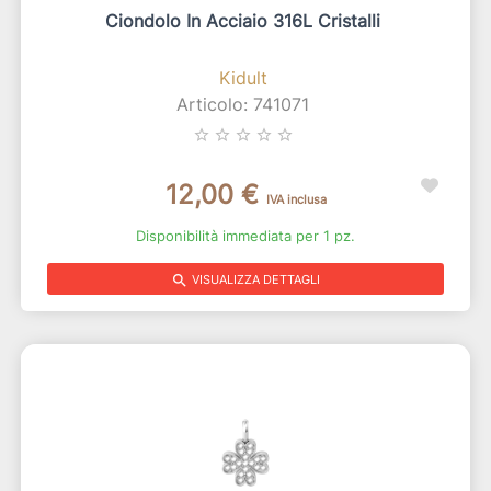
Ciondolo In Acciaio 316L Cristalli
Kidult
Articolo: 741071
star_border
star_border
star_border
star_border
star_border
12,00 €
IVA inclusa
Disponibilità immediata per 1 pz.
search
VISUALIZZA DETTAGLI