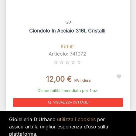
Ciondolo In Acciaio 316L Cristalli
Kidult
Articolo: 741072
star_border
star_border
star_border
star_border
star_border
12,00 €
IVA inclusa
Disponibilità immediata per 1 pz.
search
VISUALIZZA DETTAGLI
Gioielleria D'Urbano
utilizza i cookies
per
assicurarti la miglior esperienza d'uso sulla
piattaforma.