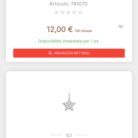
Articolo: 741070
star_border
star_border
star_border
star_border
star_border
12,00 €
IVA inclusa
Disponibilità immediata per 1 pz.
search
VISUALIZZA DETTAGLI