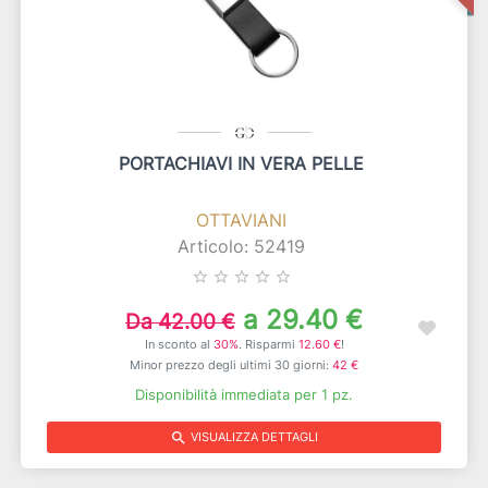
PORTACHIAVI IN VERA PELLE
OTTAVIANI
Articolo: 52419
star_border
star_border
star_border
star_border
star_border
a 29.40 €
Da 42.00 €
In sconto al
30%
. Risparmi
12.60 €
!
Minor prezzo degli ultimi 30 giorni:
42 €
Disponibilità immediata per 1 pz.
search
VISUALIZZA DETTAGLI