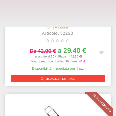
Portachiavi "coccinella"
OTTAVIANI
Articolo: 52293
star_border
star_border
star_border
star_border
star_border
a 29.40 €
Da 42.00 €
In sconto al
30%
. Risparmi
12.60 €
!
Minor prezzo degli ultimi 30 giorni:
42 €
Disponibilità immediata per 1 pz.
search
VISUALIZZA DETTAGLI
30% DI SCONTO