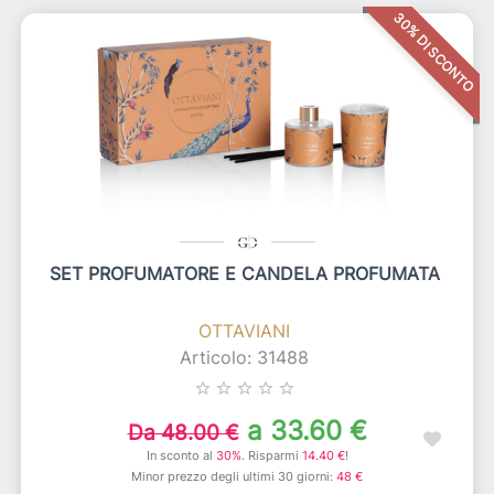
30% DI SCONTO
SET PROFUMATORE E CANDELA PROFUMATA
OTTAVIANI
Articolo: 31488
star_border
star_border
star_border
star_border
star_border
a 33.60 €
Da 48.00 €
In sconto al
30%
. Risparmi
14.40 €
!
Minor prezzo degli ultimi 30 giorni:
48 €