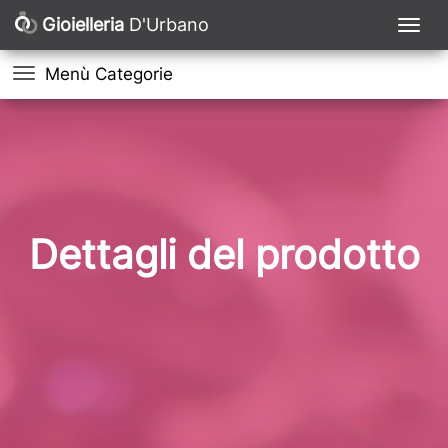
Gioielleria
D'Urbano
Menù Categorie
Dettagli del prodotto