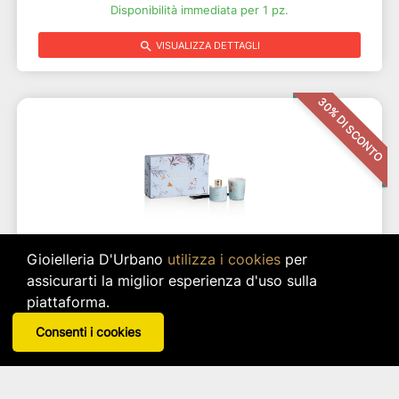
Disponibilità immediata per 1 pz.
search
VISUALIZZA DETTAGLI
30% DI SCONTO
Gioielleria D'Urbano
utilizza i cookies
per
assicurarti la miglior esperienza d'uso sulla
piattaforma.
SET PROFUMATORE E CANDELA PROFUMATA
Consenti i cookies
OTTAVIANI
Articolo: 31486