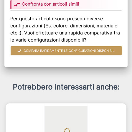
compare_arrows
Confronta con articoli simili
Per questo articolo sono presenti diverse
configurazioni (Es. colore, dimensioni, materiale
etc..). Vuoi effettuare una rapida comparativa tra
le varie configurazioni disponibili?
compare_arrows
COMPARA RAPIDAMENTE LE CONFIGURAZIONI DISPONIBILI
Potrebbero interessarti anche: