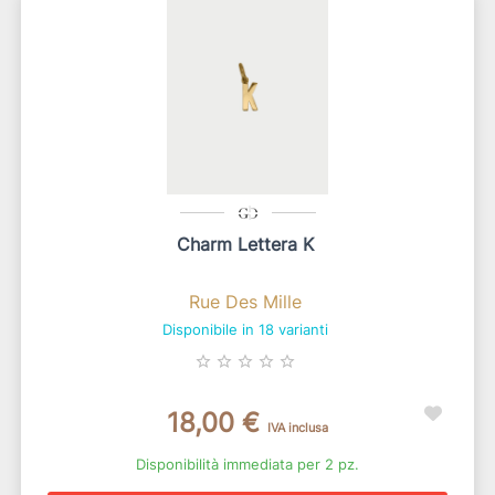
Charm Lettera K
Rue Des Mille
Disponibile in 18 varianti
star_border
star_border
star_border
star_border
star_border
18,00 €
IVA inclusa
Disponibilità immediata per 2 pz.