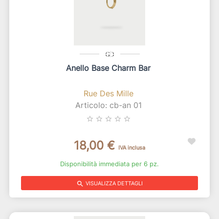
Anello Base Charm Bar
Rue Des Mille
Articolo: cb-an 01
star_border
star_border
star_border
star_border
star_border
18,00 €
IVA inclusa
Disponibilità immediata per 6 pz.
search
VISUALIZZA DETTAGLI