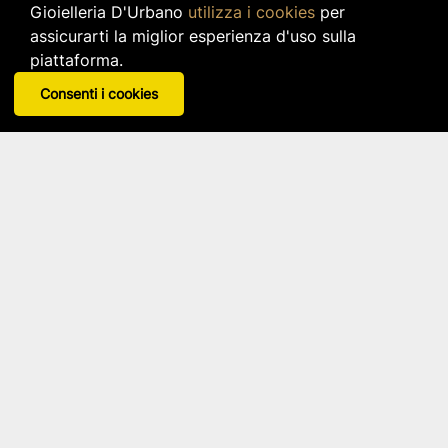
Tra 8,00 € e 30,00 €
Gioielleria D'Urbano
utilizza i cookies
per
In base alla configurazione
assicurarti la miglior esperienza d'uso sulla
piattaforma.
search
VISUALIZZA DETTAGLI
Consenti i cookies
Charm Brioche
Rue Des Mille
Disponibile in 10 varianti