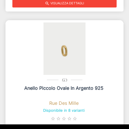
search
VISUALIZZA DETTAGLI
Anello Piccolo Ovale In Argento 925
Rue Des Mille
Disponibile in 8 varianti
star_border
star_border
star_border
star_border
star_border