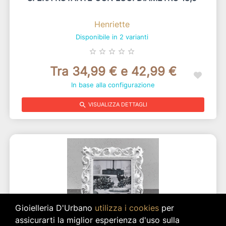
Henriette
Disponibile in 2 varianti
star_border
star_border
star_border
star_border
star_border
Tra 34,99 € e 42,99 €
In base alla configurazione
search
VISUALIZZA DETTAGLI
Gioielleria D'Urbano
utilizza i cookies
per
assicurarti la miglior esperienza d'uso sulla