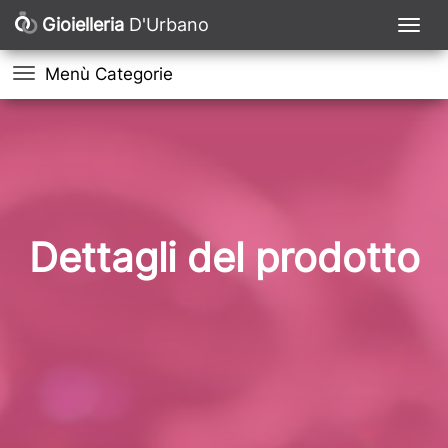
Gioielleria
D'Urbano
Menù Categorie
Dettagli del prodotto