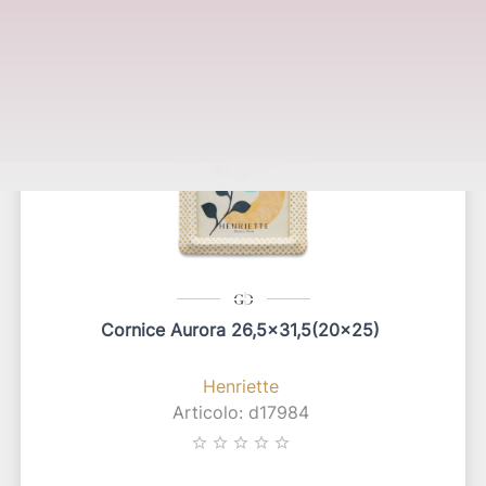
Potrebbero interessarti anche:
Cornice Aurora 26,5x31,5(20x25)
Henriette
Articolo: d17984
star_border
star_border
star_border
star_border
star_border