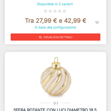
Disponibile in 2 varianti
star_border
star_border
star_border
star_border
star_border
Tra 27,99 € e 42,99 €
In base alla configurazione
search
VISUALIZZA DETTAGLI
SFERA ROTANTE CON LUCI DIAMETRO 18,5