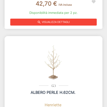
42,70 €
IVA inclusa
Disponibilità immediata per 2 pz.
search
VISUALIZZA DETTAGLI
ALBERO PERLE H.62CM.
Henriette