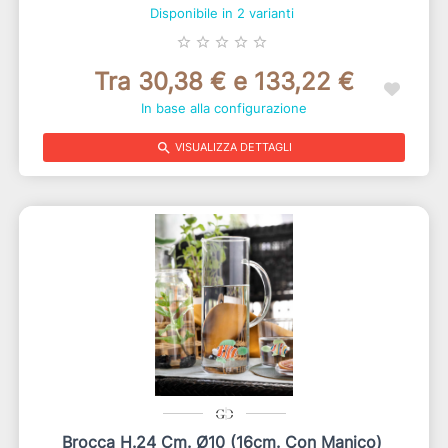
Disponibile in 2 varianti
star_border
star_border
star_border
star_border
star_border
Tra 30,38 € e 133,22 €
In base alla configurazione
search
VISUALIZZA DETTAGLI
Brocca H.24 Cm. Ø10 (16cm. Con Manico)