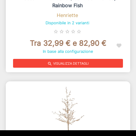
Rainbow Fish
Henriette
Disponibile in 2 varianti
star_border
star_border
star_border
star_border
star_border
Tra 32,99 € e 82,90 €
In base alla configurazione
search
VISUALIZZA DETTAGLI