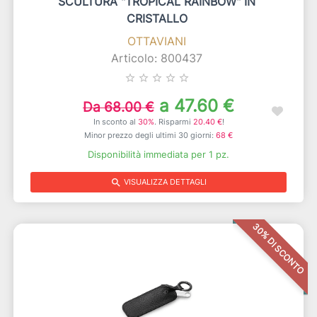
SCULTURA "TROPICAL RAINBOW" IN
CRISTALLO
OTTAVIANI
Articolo: 800437
star_border
star_border
star_border
star_border
star_border
a 47.60 €
Da 68.00 €
In sconto al
30%
. Risparmi
20.40 €
!
Minor prezzo degli ultimi 30 giorni:
68 €
Disponibilità immediata per 1 pz.
search
VISUALIZZA DETTAGLI
30% DI SCONTO