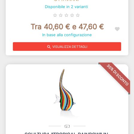
Disponibile in 2 varianti
star_border
star_border
star_border
star_border
star_border
Tra 40,60 € e 47,60 €
In base alla configurazione
search
VISUALIZZA DETTAGLI
30% DI SCONTO