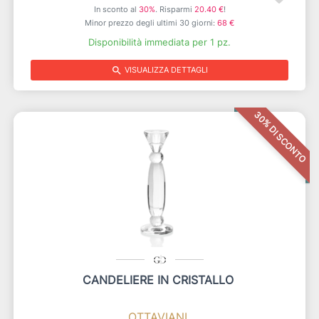
In sconto al
30%
. Risparmi
20.40 €
!
Minor prezzo degli ultimi 30 giorni:
68 €
Disponibilità immediata per 1 pz.
search
VISUALIZZA DETTAGLI
30% DI SCONTO
CANDELIERE IN CRISTALLO
OTTAVIANI