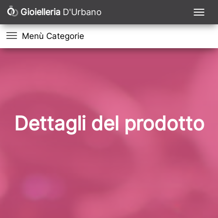
Gioielleria
D'Urbano
Menù Categorie
Dettagli del prodotto