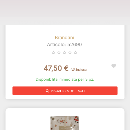
Coppa Champagne Smooth Set 4 Pezzi Vetro
Brandani
Articolo: 52690
star_border
star_border
star_border
star_border
star_border
47,50 €
IVA inclusa
Disponibilità immediata per 3 pz.
search
VISUALIZZA DETTAGLI