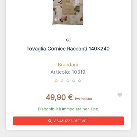
Tovaglia Cornice Racconti 140x240
Brandani
Articolo: 10319
star_border
star_border
star_border
star_border
star_border
49,90 €
IVA inclusa
Disponibilità immediata per 1 pz.
search
VISUALIZZA DETTAGLI