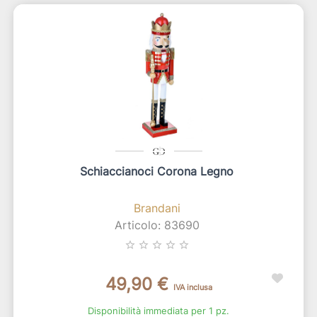
Schiaccianoci Corona Legno
Brandani
Articolo: 83690
star_border
star_border
star_border
star_border
star_border
49,90 €
IVA inclusa
Disponibilità immediata per 1 pz.