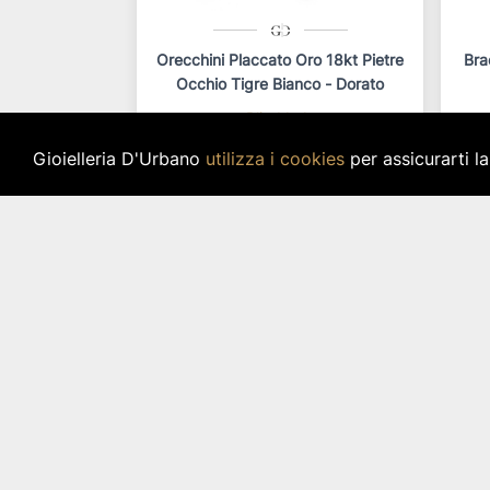
Orecchini Placcato Oro 18kt Pietre
Bra
Occhio Tigre Bianco - Dorato
Blind Lab
Articolo: orfant276
Gioielleria D'Urbano
utilizza i cookies
per assicurarti l
star_border
star_border
star_border
star_border
star_border
29,00 €
IVA inclusa
Disponibilità immediata per 1 pz.
Di