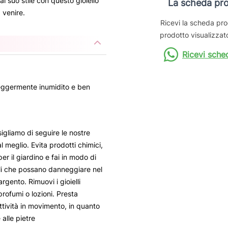
l suo stile con questo gioiello
La scheda pro
 venire.
Ricevi la scheda pro
prodotto visualizzato
Ricevi sche
 leggermente inumidito e ben
sigliamo di seguire le nostre
al meglio. Evita prodotti chimici,
per il giardino e fai in modo di
li che possano danneggiare nel
rgento. Rimuovi i gioielli
profumi o lozioni. Presta
ttività in movimento, in quanto
 alle pietre