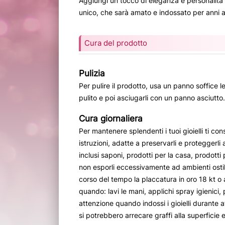
Aggiungi un tocco di eleganza e personalità a
unico, che sarà amato e indossato per anni a
Cura del prodotto
Pulizia
Per pulire il prodotto, usa un panno soffice
pulito e poi asciugarli con un panno asciutto.
Cura giornaliera
Per mantenere splendenti i tuoi gioielli ti con
istruzioni, adatte a preservarli e proteggerli 
inclusi saponi, prodotti per la casa, prodotti 
non esporli eccessivamente ad ambienti osti
corso del tempo la placcatura in oro 18 kt o a
quando: lavi le mani, applichi spray igienici, 
attenzione quando indossi i gioielli durante a
si potrebbero arrecare graffi alla superficie e