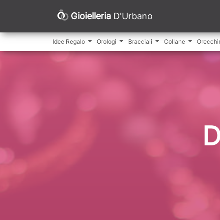
Gioielleria
D'Urbano
Idee Regalo
Orologi
Bracciali
Collane
Orecchi
D