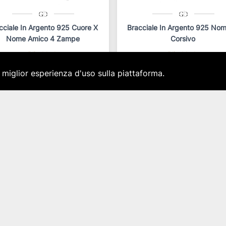
cciale In Argento 925 Cuore X
Bracciale In Argento 925 Nom
Nome Amico 4 Zampe
Corsivo
Blind Lab
Blind Lab
Articolo: brd016
Articolo: brnc004
a miglior esperienza d'uso sulla piattaforma.
star_border
star_border
star_border
star_border
star_border
star_border
star_border
star_border
star_border
star_border
29,00 €
29,00 €
IVA inclusa
IVA inclusa
sponibilità immediata per 1 pz.
Disponibilità immediata per 1 