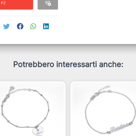
 PZ
Potrebbero interessarti anche: