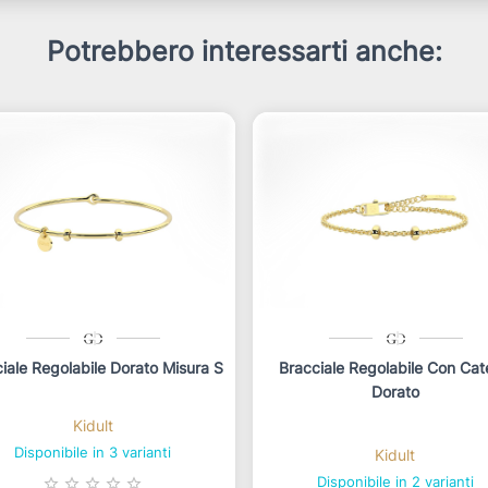
Potrebbero interessarti anche:
iale Regolabile Dorato Misura S
Bracciale Regolabile Con Ca
Dorato
Kidult
Disponibile in 3 varianti
Kidult
Disponibile in 2 varianti
star_border
star_border
star_border
star_border
star_border