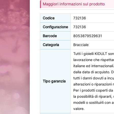
Maggiori informazioni sul prodotto
Codice
732136
Configurazione
732136
Barcode
8053879529631
Categoria
Bracciale
Tutti i gioielli KIDULT so
lavorazione che rispetta
italiane ed internazional
dalla data di acquisto. D
tutti i danni dovuti a incu
Tipo garanzia
alterazioni o riparazioni 
Per i prodotti coperti da
la possibilità di ripararli
modelli o sostituirli con a
valore.