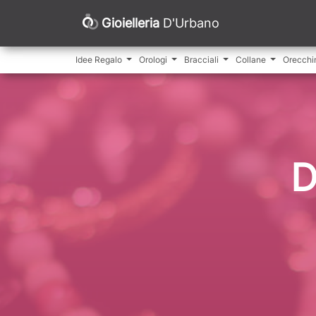
Gioielleria
D'Urbano
Idee Regalo
Orologi
Bracciali
Collane
Orecchi
D