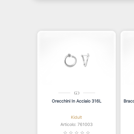
Orecchini In Acciaio 316L
Bracc
Kidult
Articolo: 761003
star_border
star_border
star_border
star_border
star_border