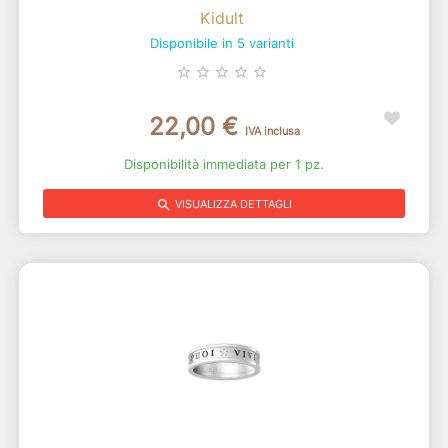
Kidult
Disponibile in 5 varianti
star_border
star_border
star_border
star_border
star_border
22,00 €
IVA inclusa
Disponibilità immediata per 1 pz.
search
VISUALIZZA DETTAGLI