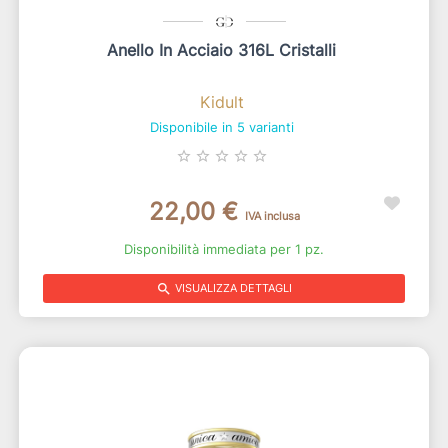
Anello In Acciaio 316L Cristalli
Kidult
Disponibile in 5 varianti
star_border
star_border
star_border
star_border
star_border
22,00 €
IVA inclusa
Disponibilità immediata per 1 pz.
search
VISUALIZZA DETTAGLI