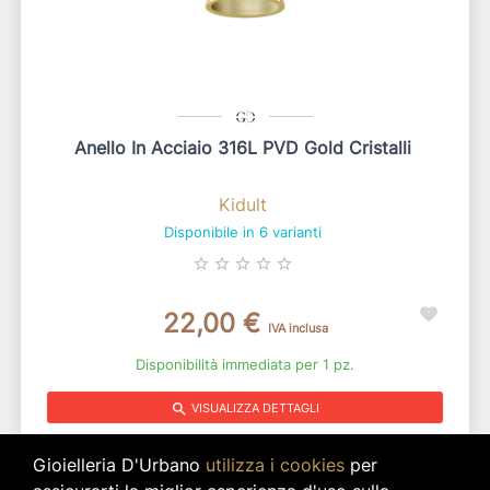
Anello In Acciaio 316L PVD Gold Cristalli
Kidult
Disponibile in 6 varianti
star_border
star_border
star_border
star_border
star_border
22,00 €
IVA inclusa
Disponibilità immediata per 1 pz.
search
VISUALIZZA DETTAGLI
Gioielleria D'Urbano
utilizza i cookies
per