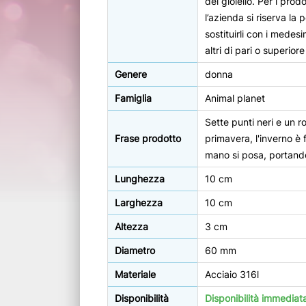
del gioiello. Per i prod
l’azienda si riserva la po
sostituirli con i medesi
altri di pari o superiore
Genere
donna
Famiglia
Animal planet
Sette punti neri e un ro
Frase prodotto
primavera, l'inverno è fi
mano si posa, portand
Lunghezza
10 cm
Larghezza
10 cm
Altezza
3 cm
Diametro
60 mm
Materiale
Acciaio 316l
Disponibilità
Disponibilità immediat