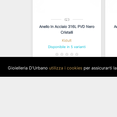
Anello In Acciaio 316L PVD Nero
A
Cristalli
Kidult
Disponibile in 5 varianti
star_border
star_border
star_border
star_border
star_border
Gioielleria D'Urbano
utilizza i cookies
per assicurarti l
22,00 €
IVA inclusa
Disponibilità immediata per 1 pz.
Di