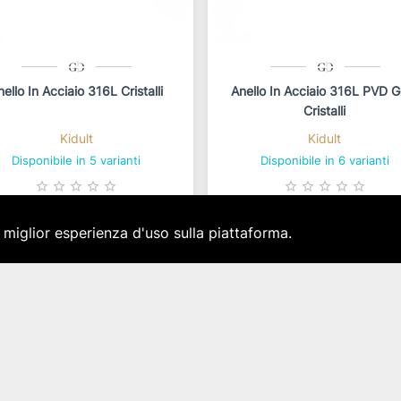
nello In Acciaio 316L Cristalli
Anello In Acciaio 316L PVD G
Cristalli
Kidult
Kidult
Disponibile in 5 varianti
Disponibile in 6 varianti
star_border
star_border
star_border
star_border
star_border
star_border
star_border
star_border
star_border
star_border
a miglior esperienza d'uso sulla piattaforma.
22,00 €
22,00 €
IVA inclusa
IVA inclusa
sponibilità immediata per 1 pz.
Disponibilità immediata per 1 