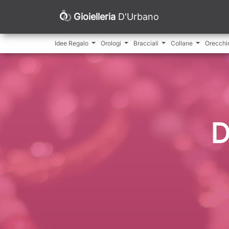
Gioielleria
D'Urbano
Idee Regalo
Orologi
Bracciali
Collane
Orecchi
D