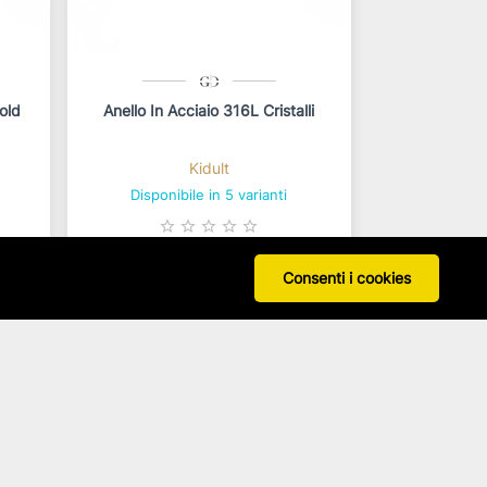
old
Anello In Acciaio 316L Cristalli
Kidult
Disponibile in 5 varianti
star_border
star_border
star_border
star_border
star_border
Consenti i cookies
22,00 €
IVA inclusa
pz.
Disponibilità immediata per 1 pz.