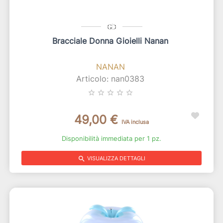
Bracciale Donna Gioielli Nanan
NANAN
Articolo: nan0383
star_border
star_border
star_border
star_border
star_border
49,00 €
IVA inclusa
Disponibilità immediata per 1 pz.
search
VISUALIZZA DETTAGLI