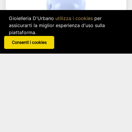
Gioielleria D'Urbano
utilizza i cookies
per
assicurarti la miglior esperienza d'uso sulla
piattaforma.
Consenti i cookies
Lampada Mela Tato Nanan Da Bambino Colore
Azzurro
NANAN
Articolo: npo0011
star_border
star_border
star_border
star_border
star_border
49,00 €
IVA inclusa
Disponibilità immediata per 1 pz.
search
VISUALIZZA DETTAGLI