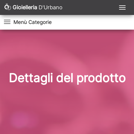
Gioielleria
D'Urbano
Menù Categorie
Dettagli del prodotto