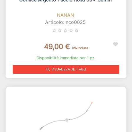
NANAN
Articolo: nco0025
star_border
star_border
star_border
star_border
star_border
49,00 €
IVA inclusa
Disponibilità immediata per 1 pz.
search
VISUALIZZA DETTAGLI