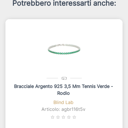
Potrebbero interessarti anche:
Bracciale Argento 925 3,5 Mm Tennis Verde -
Rodio
Blind Lab
Articolo: agbr116t5v
star_border
star_border
star_border
star_border
star_border