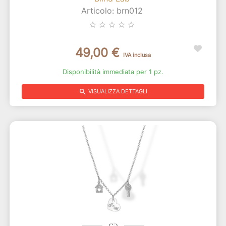
Articolo: brn012
star_border
star_border
star_border
star_border
star_border
49,00 €
IVA inclusa
Disponibilità immediata per 1 pz.
search
VISUALIZZA DETTAGLI