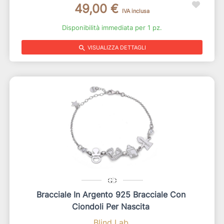
49,00 €
IVA inclusa
Disponibilità immediata per 1 pz.
search
VISUALIZZA DETTAGLI
Bracciale In Argento 925 Bracciale Con
Ciondoli Per Nascita
Blind Lab