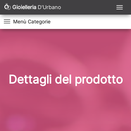
Gioielleria
D'Urbano
Menù Categorie
Dettagli del prodotto