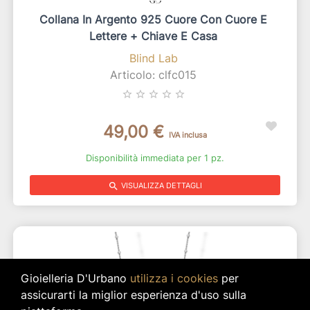
Collana In Argento 925 Cuore Con Cuore E
Lettere + Chiave E Casa
Blind Lab
Articolo: clfc015
star_border
star_border
star_border
star_border
star_border
49,00 €
IVA inclusa
Disponibilità immediata per 1 pz.
search
VISUALIZZA DETTAGLI
Gioielleria D'Urbano
utilizza i cookies
per
assicurarti la miglior esperienza d'uso sulla