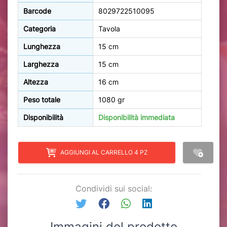
Barcode
8029722510095
Categoria
Tavola
Lunghezza
15 cm
Larghezza
15 cm
Altezza
16 cm
Peso totale
1080 gr
Disponibilità
Disponibilità immediata
AGGIUNGI AL CARRELLO 4 PZ
Condividi sui social:
Immagini del prodotto