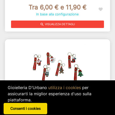
Tra 6,00 € e 11,90 €
In base alla configurazione
search
VISUALIZZA DETTAGLI
Gioielleria D'Urbano
utilizza i cookies
per
assicurarti la miglior esperienza d'uso sulla
CORNICE PORTAOGGETTI IN PVC CON
piattaforma.
PORTACHIAVI CHRISTMAS SILICONE DECORO
Consenti i cookies
ALBERO