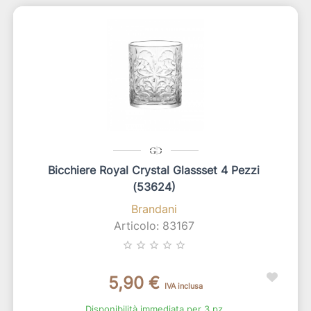
Bicchiere Royal Crystal Glassset 4 Pezzi
(53624)
Brandani
Articolo: 83167
star_border
star_border
star_border
star_border
star_border
5,90 €
IVA inclusa
Disponibilità immediata per 3 pz.