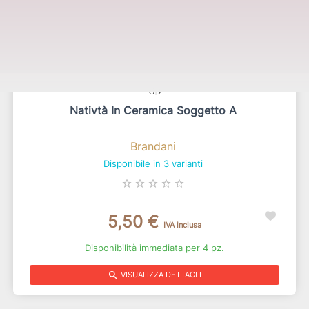
Nativtà In Ceramica Soggetto A
Brandani
Disponibile in 3 varianti
star_border
star_border
star_border
star_border
star_border
5,50 €
IVA inclusa
Disponibilità immediata per 4 pz.
search
VISUALIZZA DETTAGLI