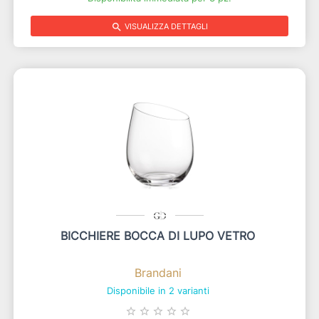
search
VISUALIZZA DETTAGLI
BICCHIERE BOCCA DI LUPO VETRO
Brandani
Disponibile in 2 varianti
star_border
star_border
star_border
star_border
star_border