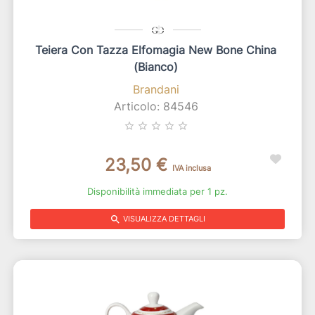
Teiera Con Tazza Elfomagia New Bone China
(bianco)
Brandani
Articolo: 84546
star_border
star_border
star_border
star_border
star_border
23,50 €
IVA inclusa
Disponibilità immediata per 1 pz.
search
VISUALIZZA DETTAGLI