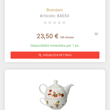
Brandani
Articolo: 84550
star_border
star_border
star_border
star_border
star_border
23,50 €
IVA inclusa
Disponibilità immediata per 1 pz.
search
VISUALIZZA DETTAGLI