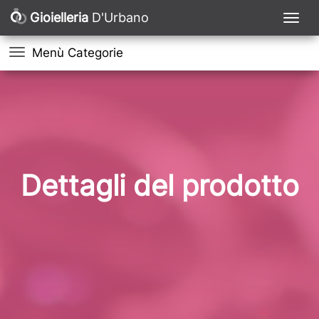
Gioielleria
D'Urbano
Menù Categorie
Dettagli del prodotto