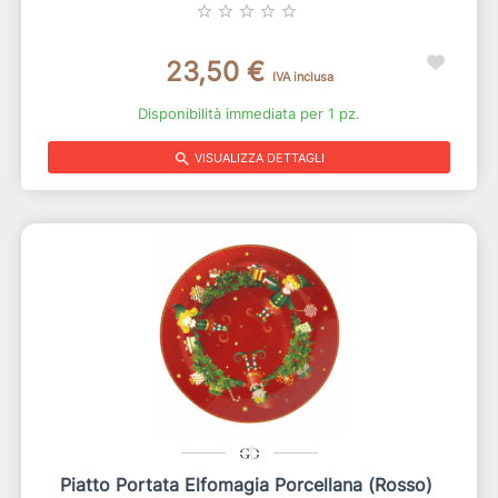
star_border
star_border
star_border
star_border
star_border
23,50 €
IVA inclusa
Disponibilità immediata per 1 pz.
search
VISUALIZZA DETTAGLI
Piatto Portata Elfomagia Porcellana (rosso)