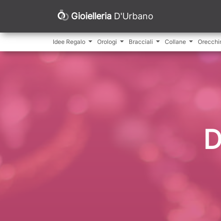
Gioielleria
D'Urbano
Idee Regalo
Orologi
Bracciali
Collane
Orecchi
D