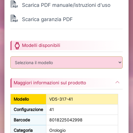
Scarica PDF manuale/istruzioni d'uso
Scarica garanzia PDF
watch
Modelli disponibili
Maggiori informazioni sul prodotto
Modello
VD5-317-41
Configurazione
41
Barcode
8018225042998
Categoria
Orologio