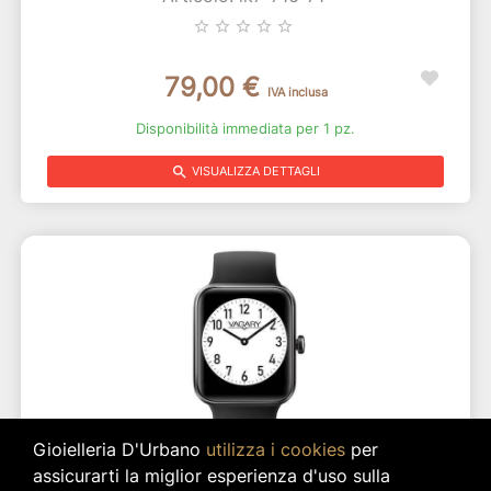
star_border
star_border
star_border
star_border
star_border
79,00 €
IVA inclusa
Disponibilità immediata per 1 pz.
search
VISUALIZZA DETTAGLI
Gioielleria D'Urbano
utilizza i cookies
per
assicurarti la miglior esperienza d'uso sulla