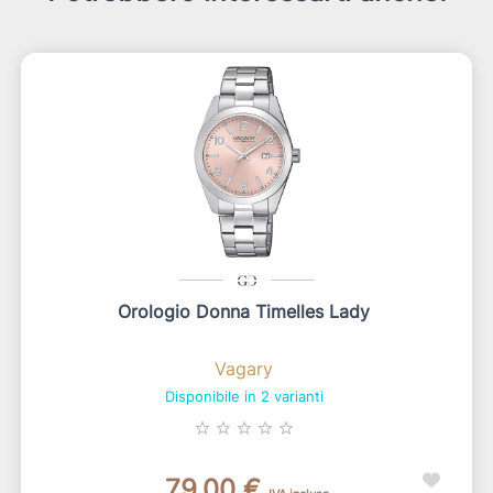
Orologio Donna Timelles Lady
Vagary
Disponibile in 2 varianti
star_border
star_border
star_border
star_border
star_border
79,00 €