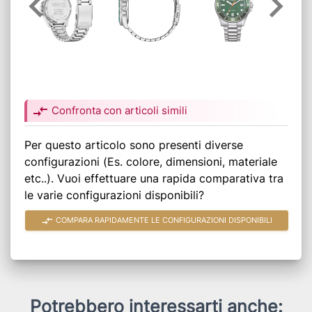
compare_arrows
Confronta con articoli simili
Per questo articolo sono presenti diverse
configurazioni (Es. colore, dimensioni, materiale
etc..). Vuoi effettuare una rapida comparativa tra
le varie configurazioni disponibili?
compare_arrows
COMPARA RAPIDAMENTE LE CONFIGURAZIONI DISPONIBILI
Potrebbero interessarti anche: