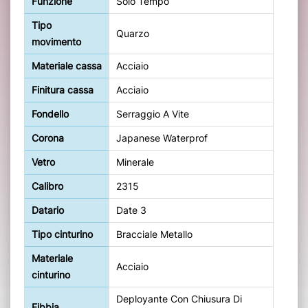
Funzione
Solo Tempo
Tipo
Quarzo
movimento
Materiale cassa
Acciaio
Finitura cassa
Acciaio
Fondello
Serraggio A Vite
Corona
Japanese Waterprof
Vetro
Minerale
Calibro
2315
Datario
Date 3
Tipo cinturino
Bracciale Metallo
Materiale
Acciaio
cinturino
Deployante Con Chiusura Di
Fibbia