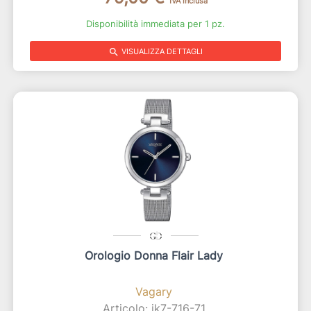
IVA inclusa
Disponibilità immediata per 1 pz.
search
VISUALIZZA DETTAGLI
Orologio Donna Flair Lady
Vagary
Articolo: ik7-716-71