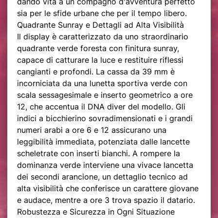
dando vita a un compagno d'avventura perfetto
sia per le sfide urbane che per il tempo libero.
Quadrante Sunray e Dettagli ad Alta Visibilità
Il display è caratterizzato da uno straordinario
quadrante verde foresta con finitura sunray,
capace di catturare la luce e restituire riflessi
cangianti e profondi. La cassa da 39 mm è
incorniciata da una lunetta sportiva verde con
scala sessagesimale e inserto geometrico a ore
12, che accentua il DNA diver del modello. Gli
indici a bicchierino sovradimensionati e i grandi
numeri arabi a ore 6 e 12 assicurano una
leggibilità immediata, potenziata dalle lancette
scheletrate con inserti bianchi. A rompere la
dominanza verde interviene una vivace lancetta
dei secondi arancione, un dettaglio tecnico ad
alta visibilità che conferisce un carattere giovane
e audace, mentre a ore 3 trova spazio il datario.
Robustezza e Sicurezza in Ogni Situazione