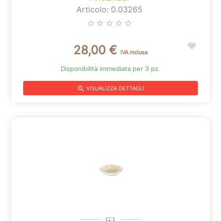
Articolo: 0.03265
star_border
star_border
star_border
star_border
star_border
28,00 €
IVA inclusa
Disponibilità immediata per 3 pz.
search
VISUALIZZA DETTAGLI