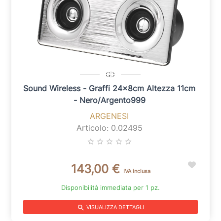
Sound Wireless - Graffi 24x8cm Altezza 11cm
- Nero/argento999
ARGENESI
Articolo: 0.02495
star_border
star_border
star_border
star_border
star_border
143,00 €
IVA inclusa
Disponibilità immediata per 1 pz.
search
VISUALIZZA DETTAGLI