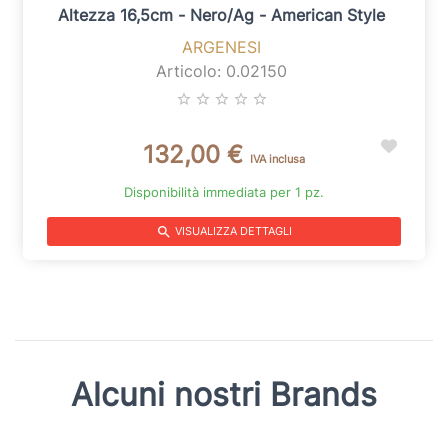
Altezza 16,5cm - Nero/ag - American Style
ARGENESI
Articolo: 0.02150
star_border
star_border
star_border
star_border
star_border
132,00 €
IVA inclusa
Disponibilità immediata per 1 pz.
search
VISUALIZZA DETTAGLI
Alcuni nostri Brands