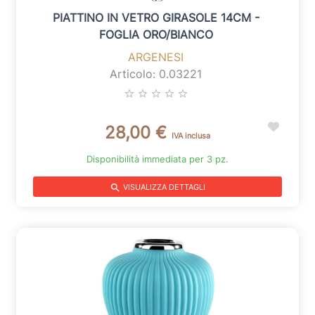
PIATTINO IN VETRO GIRASOLE 14CM -
FOGLIA ORO/BIANCO
ARGENESI
Articolo: 0.03221
star_border
star_border
star_border
star_border
star_border
28,00 €
IVA inclusa
Disponibilità immediata per 3 pz.
search
VISUALIZZA DETTAGLI