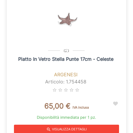
Piatto In Vetro Stella Punte 17cm - Celeste
ARGENESI
Articolo: 1.754458
star_border
star_border
star_border
star_border
star_border
65,00 €
IVA inclusa
Disponibilità immediata per 1 pz.
search
VISUALIZZA DETTAGLI