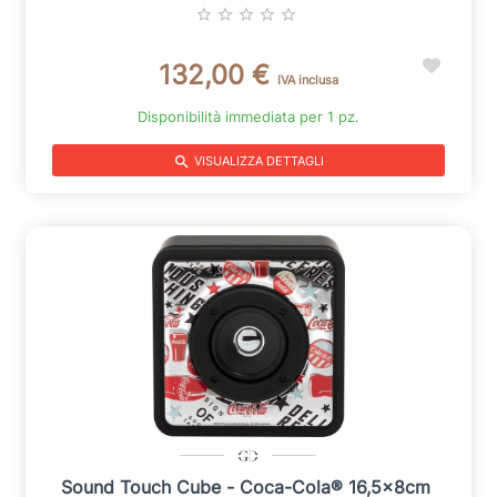
star_border
star_border
star_border
star_border
star_border
132,00 €
IVA inclusa
Disponibilità immediata per 1 pz.
search
VISUALIZZA DETTAGLI
Sound Touch Cube - Coca-Cola® 16,5x8cm