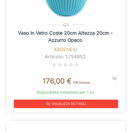
Vaso In Vetro Coste 20cm Altezza 20cm -
Azzurro Opaco
ARGENESI
Articolo: 1.754952
star_border
star_border
star_border
star_border
star_border
176,00 €
IVA inclusa
Disponibilità immediata per 1 pz.
search
VISUALIZZA DETTAGLI