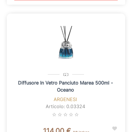
Diffusore In Vetro Panciuto Marea 500ml -
Oceano
ARGENESI
Articolo: 0.03324
star_border
star_border
star_border
star_border
star_border
114,00 €