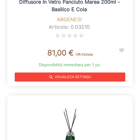
Diffusore In Vetro Panciuto Marea 200ml -
Basilico E Cola
ARGENESI
Articolo: 0.03210
star_border
star_border
star_border
star_border
star_border
81,00 €
IVA inclusa
Disponibilità immediata per 1 pz.
search
VISUALIZZA DETTAGLI