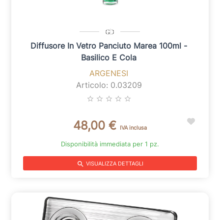
Diffusore In Vetro Panciuto Marea 100ml -
Basilico E Cola
ARGENESI
Articolo: 0.03209
star_border
star_border
star_border
star_border
star_border
48,00 €
IVA inclusa
Disponibilità immediata per 1 pz.
search
VISUALIZZA DETTAGLI