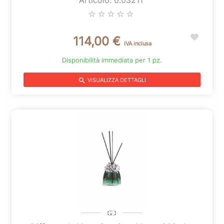
star_border
star_border
star_border
star_border
star_border
114,00 €
IVA inclusa
Disponibilità immediata per 1 pz.
search
VISUALIZZA DETTAGLI