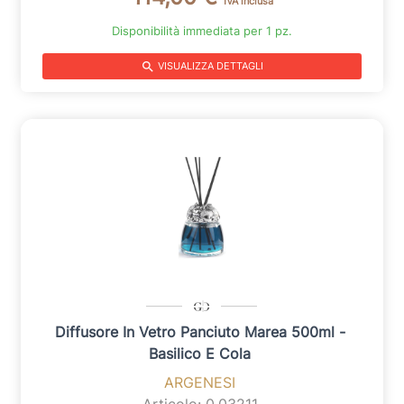
IVA inclusa
Disponibilità immediata per 1 pz.
search
VISUALIZZA DETTAGLI
Diffusore In Vetro Panciuto Marea 500ml -
Basilico E Cola
ARGENESI
Articolo: 0.03211