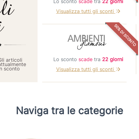
li
Lo sconto
scade
tra
22 giorni
Visualizza tutti gli sconti
i
50% DI SCONTO
Lo sconto
scade
tra
22 giorni
Gli articoli
attualmente
in sconto
Visualizza tutti gli sconti
Naviga tra le categorie