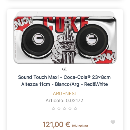
Sound Touch Maxi - Coca-Cola® 23x8cm
Altezza 11cm - Bianco/arg - Red&white
ARGENESI
Articolo: 0.02172
star_border
star_border
star_border
star_border
star_border
121,00 €
IVA inclusa