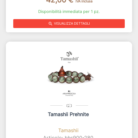
IVA inclusa
Disponibilità immediata per 1 pz.
search
VISUALIZZA DETTAGLI
Tamashii Prehnite
Tamashii
Articolo: bhs900-280