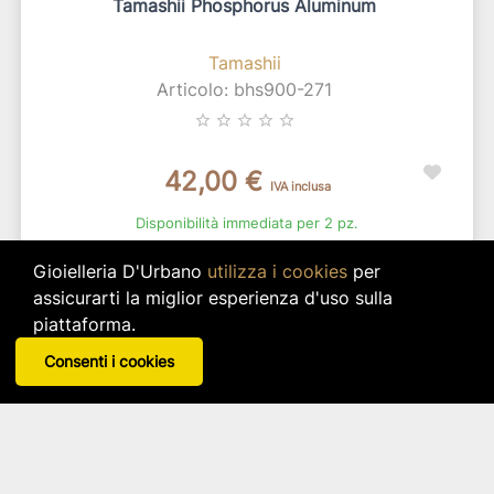
Tamashii Phosphorus Aluminum
Tamashii
Articolo: bhs900-271
star_border
star_border
star_border
star_border
star_border
42,00 €
IVA inclusa
Disponibilità immediata per 2 pz.
search
VISUALIZZA DETTAGLI
Gioielleria D'Urbano
utilizza i cookies
per
assicurarti la miglior esperienza d'uso sulla
piattaforma.
Consenti i cookies