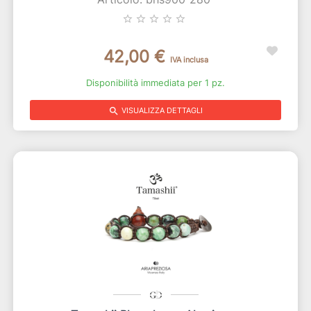
star_border
star_border
star_border
star_border
star_border
42,00 €
IVA inclusa
Disponibilità immediata per 1 pz.
search
VISUALIZZA DETTAGLI