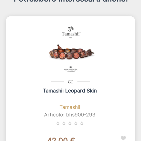
Tamashii Leopard Skin
Tamashii
Articolo: bhs900-293
star_border
star_border
star_border
star_border
star_border
42,00 €