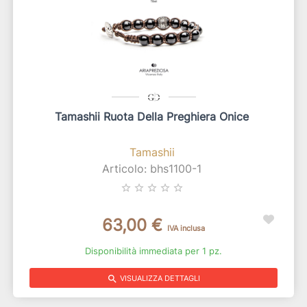
Tamashii Ruota Della Preghiera Onice
Tamashii
Articolo: bhs1100-1
star_border
star_border
star_border
star_border
star_border
63,00 €
IVA inclusa
Disponibilità immediata per 1 pz.
search
VISUALIZZA DETTAGLI