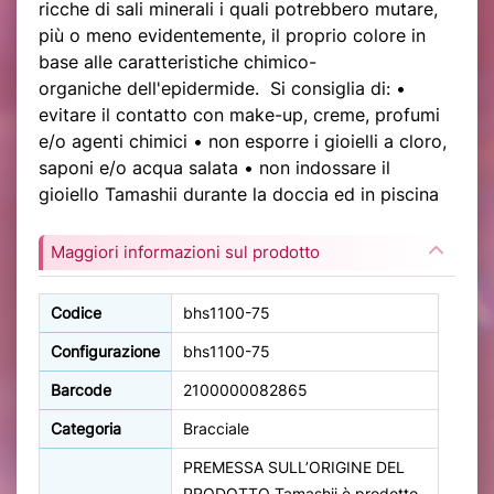
ricche di sali minerali i quali potrebbero mutare,
più o meno evidentemente, il proprio colore in
base alle caratteristiche chimico-
organiche dell'epidermide. Si consiglia di: •
evitare il contatto con make-up, creme, profumi
e/o agenti chimici • non esporre i gioielli a cloro,
saponi e/o acqua salata • non indossare il
gioiello Tamashii durante la doccia ed in piscina
Maggiori informazioni sul prodotto
Codice
bhs1100-75
Configurazione
bhs1100-75
Barcode
2100000082865
Categoria
Bracciale
PREMESSA SULL’ORIGINE DEL
PRODOTTO Tamashii è prodotto