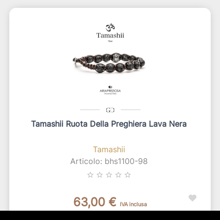
Tamashii Ruota Della Preghiera Lava Nera
Tamashii
Articolo: bhs1100-98
star_border
star_border
star_border
star_border
star_border
63,00 €
IVA inclusa