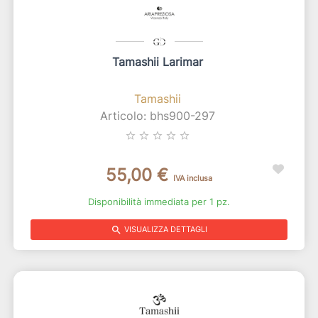
Tamashii Larimar
Tamashii
Articolo: bhs900-297
star_border
star_border
star_border
star_border
star_border
55,00 €
IVA inclusa
Disponibilità immediata per 1 pz.
search
VISUALIZZA DETTAGLI