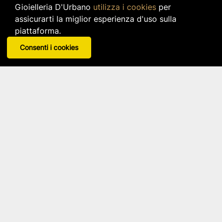
Gioielleria D'Urbano
utilizza i cookies
per
Sacchetto Fiore Avorio Medium
assicurarti la miglior esperienza d'uso sulla
piattaforma.
Claraluna
Consenti i cookies
Articolo: 23802
star_border
star_border
star_border
star_border
star_border
3,20 €
IVA inclusa
Disponibilità immediata per 1 pz.
search
VISUALIZZA DETTAGLI
Gioielleria
D'Urbano