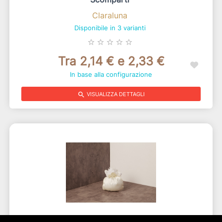
Claraluna
Disponibile in 3 varianti
star_border
star_border
star_border
star_border
star_border
Tra 2,14 € e 2,33 €
In base alla configurazione
search
VISUALIZZA DETTAGLI