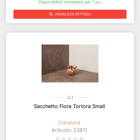
Disponibilità immediata per 1 pz.
search
VISUALIZZA DETTAGLI
Sacchetto Fiore Tortora Small
Claraluna
Articolo: 23811
star_border
star_border
star_border
star_border
star_border