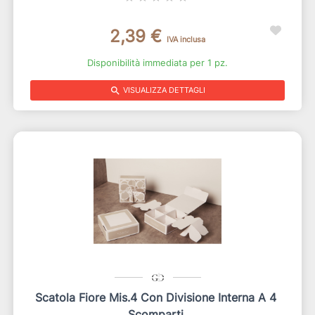
2,39 €
IVA inclusa
Disponibilità immediata per 1 pz.
search
VISUALIZZA DETTAGLI
Scatola Fiore Mis.4 Con Divisione Interna A 4
Scomparti