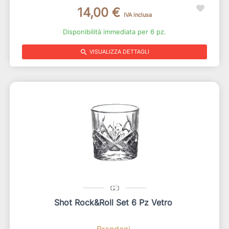
14,00 €
IVA inclusa
Disponibilità immediata per 6 pz.
search
VISUALIZZA DETTAGLI
Shot Rock&roll Set 6 Pz Vetro
Brandani