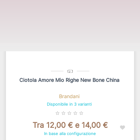
Ciotola Amore Mio Righe New Bone China
Brandani
Disponibile in 3 varianti
star_border
star_border
star_border
star_border
star_border
Tra 12,00 € e 14,00 €
In base alla configurazione