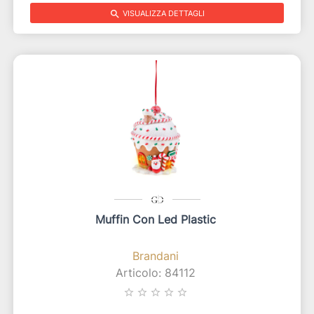
search
VISUALIZZA DETTAGLI
Muffin Con Led Plastic
Brandani
Articolo: 84112
star_border
star_border
star_border
star_border
star_border