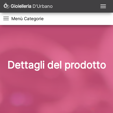
Gioielleria
D'Urbano
Menù Categorie
Dettagli del prodotto