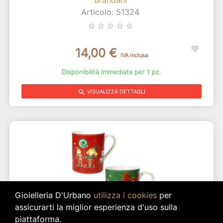
Articolo: 51324
star_border
star_border
star_border
star_border
star_border
14,00 €
IVA inclusa
Disponibilità immediata per 1 pz.
search
VISUALIZZA DETTAGLI
Gioielleria D'Urbano
utilizza i cookies
per
assicurarti la miglior esperienza d'uso sulla
piattaforma.