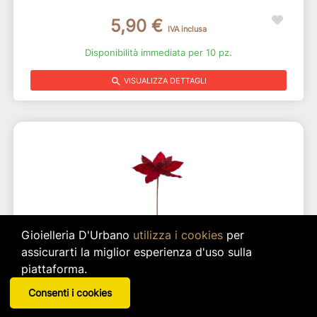
5,90 €
IVA inclusa
Disponibilità immediata per 10 pz.
search
VISUALIZZA DETTAGLI
Gioielleria D'Urbano
utilizza i cookies
per
assicurarti la miglior esperienza d'uso sulla
piattaforma.
Ramo Decorativo Rosso
Consenti i cookies