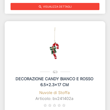
search
VISUALIZZA DETTAGLI
DECORAZIONE CANDY BIANCO E ROSSO
6.5x2.3x17 CM
Nuvole di Stoffa
Articolo: bv241402a
star_border
star_border
star_border
star_border
star_border