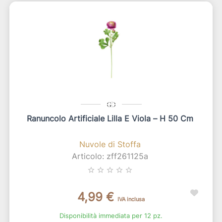
Ranuncolo Artificiale Lilla E Viola – H 50 Cm
Nuvole di Stoffa
Articolo: zff261125a
star_border
star_border
star_border
star_border
star_border
4,99 €
IVA inclusa
Disponibilità immediata per 12 pz.