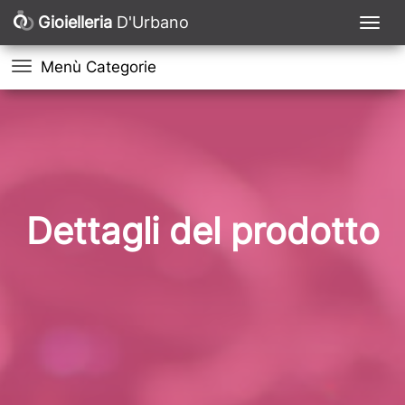
Gioielleria
D'Urbano
Menù Categorie
Dettagli del prodotto