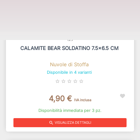
CALAMITE BEAR SOLDATINO 7.5x6.5 CM
Nuvole di Stoffa
Disponibile in 4 varianti
star_border
star_border
star_border
star_border
star_border
4,90 €
IVA inclusa
Disponibilità immediata per 3 pz.
search
VISUALIZZA DETTAGLI