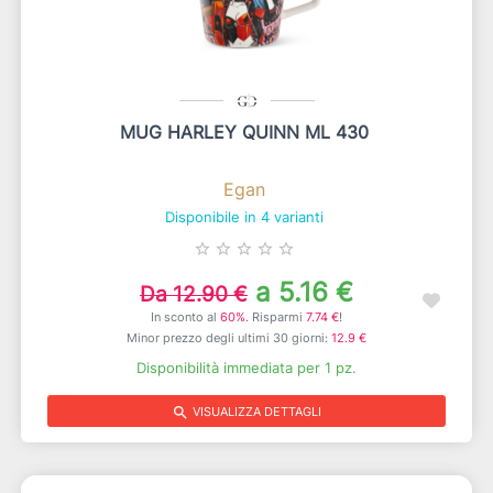
MUG HARLEY QUINN ML 430
Egan
Disponibile in 4 varianti
star_border
star_border
star_border
star_border
star_border
a 5.16 €
Da 12.90 €
In sconto al
60%
. Risparmi
7.74 €
!
Minor prezzo degli ultimi 30 giorni:
12.9 €
Disponibilità immediata per 1 pz.
search
VISUALIZZA DETTAGLI