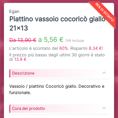
60% DI SCONTO
Egan
Piattino vassoio cocoricò giallo
21x13
a 5,56 €
Da 13,90 €
IVA inclusa
L'articolo è scontato del
60%
. Risparmi
8.34 €
!
Il prezzo più basso degli ultimi 30 giorni è stato
di
13.9 €
Descrizione
Vassoio / piattino Cocoricò giallo. Decorativo e
funzionale.
Cura del prodotto