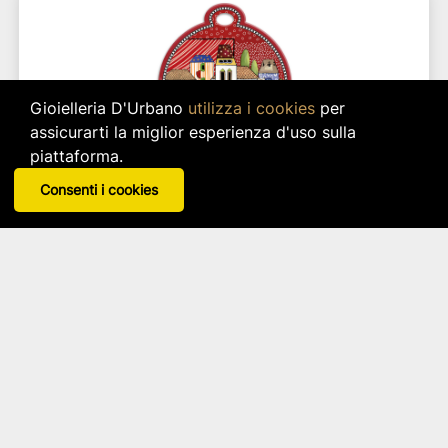
Gioielleria D'Urbano
utilizza i cookies
per
assicurarti la miglior esperienza d'uso sulla
piattaforma.
Consenti i cookies
SOTTO PENTOLA PAESE MIO ROSSO 17X19
Egan
Disponibile in 3 varianti
star_border
star_border
star_border
star_border
star_border
13,90 €
IVA inclusa
Disponibilità immediata per 4 pz.