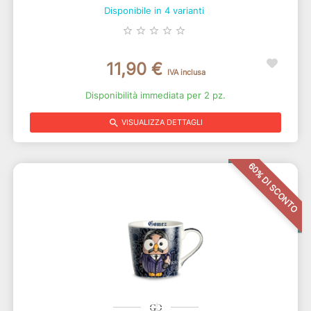
Disponibile in 4 varianti
star_border
star_border
star_border
star_border
star_border
11,90 €
IVA inclusa
Disponibilità immediata per 2 pz.
search
VISUALIZZA DETTAGLI
60% DI SCONTO