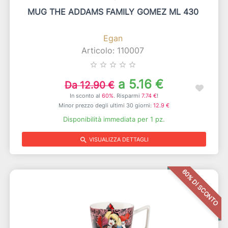
MUG THE ADDAMS FAMILY GOMEZ ML 430
Egan
Articolo: 110007
star_border
star_border
star_border
star_border
star_border
a 5.16 €
Da 12.90 €
In sconto al
60%
. Risparmi
7.74 €
!
Minor prezzo degli ultimi 30 giorni:
12.9 €
Disponibilità immediata per 1 pz.
search
VISUALIZZA DETTAGLI
60% DI SCONTO