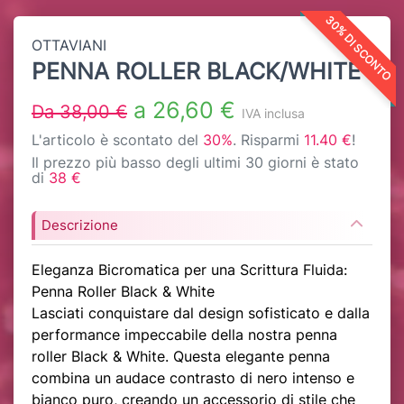
30% DI SCONTO
OTTAVIANI
PENNA ROLLER BLACK/WHITE
a 26,60 €
Da 38,00 €
IVA inclusa
L'articolo è scontato del
30%
. Risparmi
11.40 €
!
Il prezzo più basso degli ultimi 30 giorni è stato
di
38 €
Descrizione
Eleganza Bicromatica per una Scrittura Fluida:
Penna Roller Black & White
Lasciati conquistare dal design sofisticato e dalla
performance impeccabile della nostra penna
roller Black & White. Questa elegante penna
combina un audace contrasto di nero intenso e
bianco puro, creando un accessorio di stile che