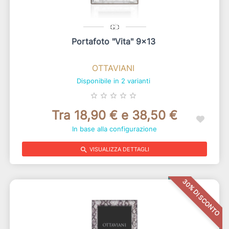
Portafoto "vita" 9x13
OTTAVIANI
Disponibile in 2 varianti
star_border
star_border
star_border
star_border
star_border
Tra 18,90 € e 38,50 €
In base alla configurazione
search
VISUALIZZA DETTAGLI
30% DI SCONTO