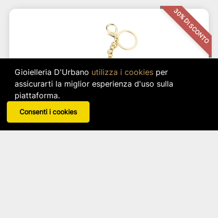
30% DI SCONTO
Gioielleria D'Urbano
utilizza i cookies
per
assicurarti la miglior esperienza d'uso sulla
piattaforma.
Consenti i cookies
Portachiavi "coccinella"
OTTAVIANI
Articolo: 52293
star_border
star_border
star_border
star_border
star_border
a 29.40 €
Da 42.00 €
In sconto al
30%
. Risparmi
12.60 €
!
Minor prezzo degli ultimi 30 giorni:
42 €