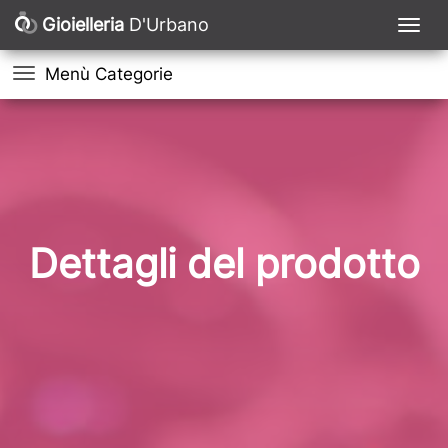
Gioielleria
D'Urbano
Menù Categorie
Dettagli del prodotto