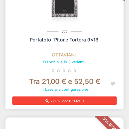
Portafoto "pitone Tortora 9x13
OTTAVIANI
Disponibile in 3 varianti
star_border
star_border
star_border
star_border
star_border
Tra 21,00 € e 52,50 €
In base alla configurazione
search
VISUALIZZA DETTAGLI
30% DI SCONTO