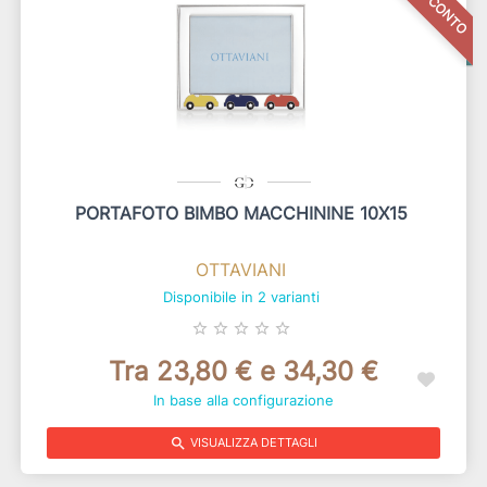
PORTAFOTO BIMBO MACCHININE 10X15
OTTAVIANI
Disponibile in 2 varianti
star_border
star_border
star_border
star_border
star_border
Tra 23,80 € e 34,30 €
In base alla configurazione
search
VISUALIZZA DETTAGLI