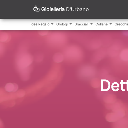
Gioielleria
D'Urbano
Idee Regalo
Orologi
Bracciali
Collane
Orecchi
Det