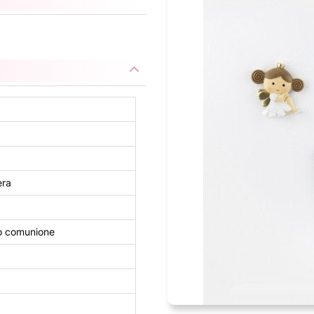
era
o comunione