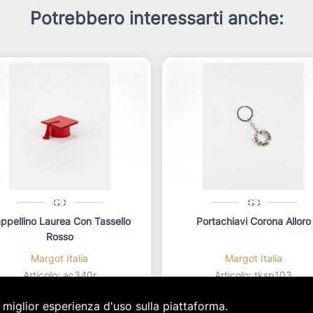
Potrebbero interessarti anche:
ppellino Laurea Con Tassello
Portachiavi Corona Alloro
Rosso
Margot Italia
Margot Italia
Articolo: ac340r
Articolo: tksp103
star_border
star_border
star_border
star_border
star_border
star_border
star_border
star_border
star_border
star_border
a miglior esperienza d'uso sulla piattaforma.