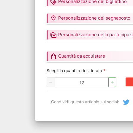
loyalty
Personalizzazione del bigliettino
pin_drop
Personalizzazione del segnaposto
mark_as_unread
Personalizzazione della partecipaz
shopping_bag
Quantità da acquistare
Scegli la quantità desiderata
*
Condividi questo articolo sui social: