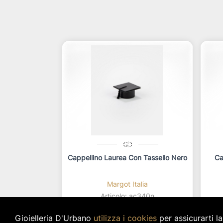
Cappellino Laurea Con Tassello Nero
Ca
Margot Italia
Articolo: ac340n
star_border
star_border
star_border
star_border
star_border
Gioielleria D'Urbano
utilizza i cookies
per assicurarti l