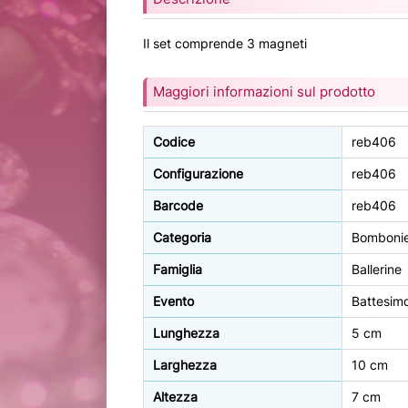
Il set comprende 3 magneti
Maggiori informazioni sul prodotto
Codice
reb406
Configurazione
reb406
Barcode
reb406
Categoria
Bomboni
Famiglia
Ballerine
Evento
Battesim
Lunghezza
5 cm
Larghezza
10 cm
Altezza
7 cm