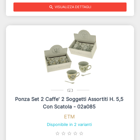
search
VISUALIZZA DETTAGLI
Ponza Set 2 Caffe' 2 Soggetti Assortiti H. 5,5
Con Scatola - 02a085
ETM
Disponibile in 2 varianti
star_border
star_border
star_border
star_border
star_border