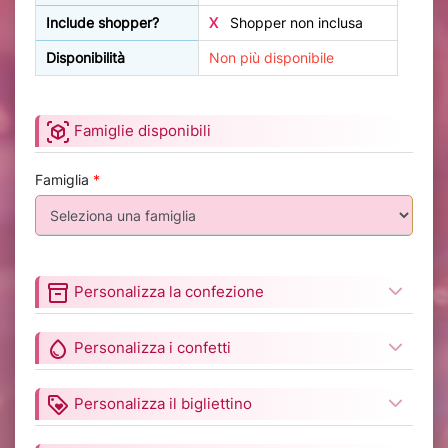
Include shopper?
X
Shopper non inclusa
Disponibilità
Non più disponibile
view_in_ar
Famiglie disponibili
Famiglia
*
inventory_2
Personalizza la confezione
water_drop
Personalizza i confetti
loyalty
Personalizza il bigliettino