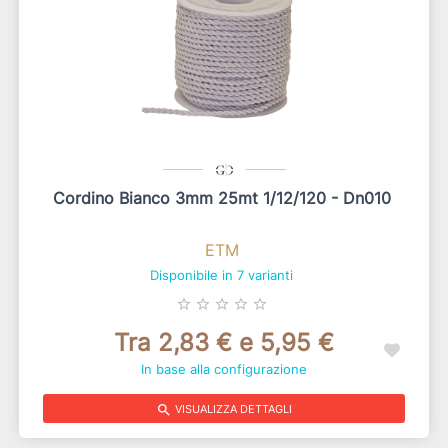
Cordino Bianco 3mm 25mt 1/12/120 - Dn010
ETM
Disponibile in 7 varianti
star_border
star_border
star_border
star_border
star_border
Tra 2,83 € e 5,95 €
In base alla configurazione
search
VISUALIZZA DETTAGLI