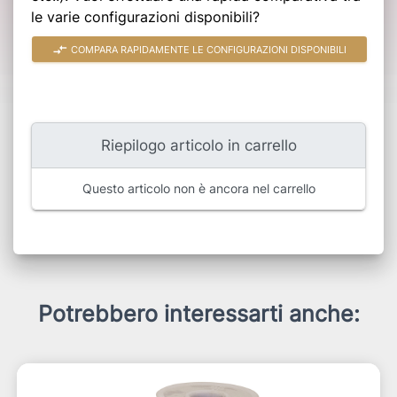
le varie configurazioni disponibili?
compare_arrows
COMPARA RAPIDAMENTE LE CONFIGURAZIONI DISPONIBILI
Riepilogo articolo in carrello
Questo articolo non è ancora nel carrello
Potrebbero interessarti anche: