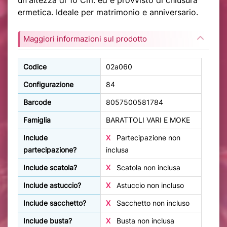
un'altezza di 10 Cm. ed è provvisto di chiusura
ermetica. Ideale per matrimonio e anniversario.
Maggiori informazioni sul prodotto
Codice
02a060
Configurazione
84
Barcode
8057500581784
Famiglia
BARATTOLI VARI E MOKE
Include
X
Partecipazione non
partecipazione?
inclusa
Include scatola?
X
Scatola non inclusa
Include astuccio?
X
Astuccio non incluso
Include sacchetto?
X
Sacchetto non incluso
Include busta?
X
Busta non inclusa