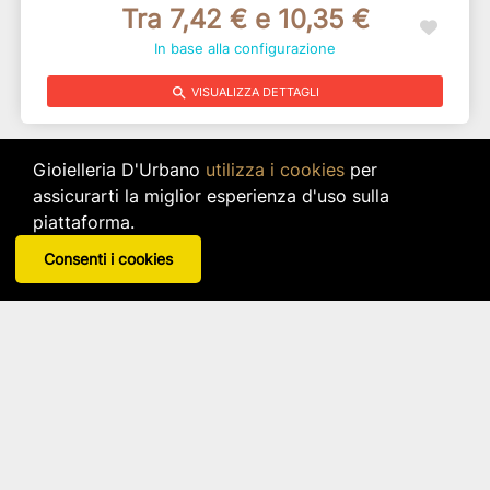
Tra 7,42 € e 10,35 €
In base alla configurazione
search
VISUALIZZA DETTAGLI
Gioielleria D'Urbano
utilizza i cookies
per
assicurarti la miglior esperienza d'uso sulla
piattaforma.
Consenti i cookies
Globo Silver H. 6 - 07068
ETM