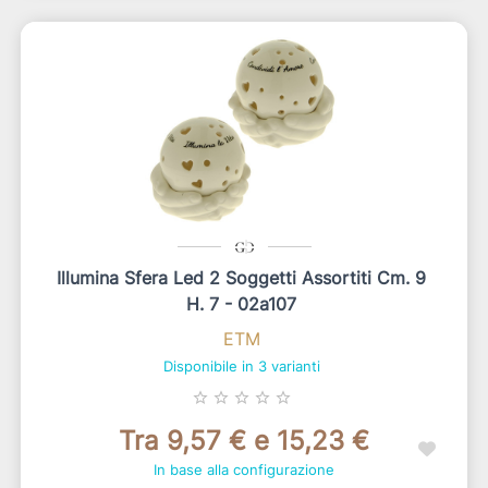
Illumina Sfera Led 2 Soggetti Assortiti Cm. 9
H. 7 - 02a107
ETM
Disponibile in 3 varianti
star_border
star_border
star_border
star_border
star_border
Tra 9,57 € e 15,23 €
In base alla configurazione