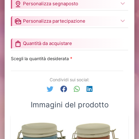
pin_drop
Personalizza segnaposto
mark_as_unread
Personalizza partecipazione
shopping_bag
Quantità da acquistare
Scegli la quantità desiderata
*
Condividi sui social:
Immagini del prodotto