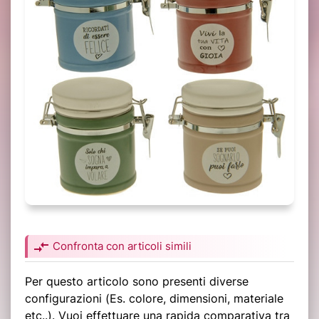
compare_arrows
Confronta con articoli simili
Per questo articolo sono presenti diverse
configurazioni (Es. colore, dimensioni, materiale
etc..). Vuoi effettuare una rapida comparativa tra