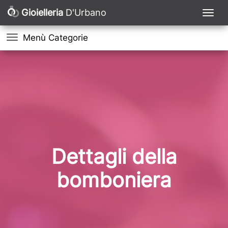
Gioielleria
D'Urbano
Menù Categorie
Dettagli della
bomboniera