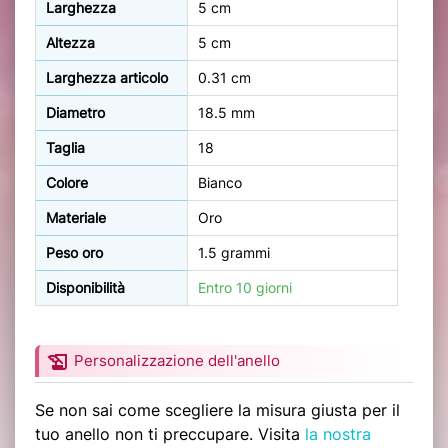
Larghezza
5 cm
Altezza
5 cm
Larghezza articolo
0.31 cm
Diametro
18.5 mm
Taglia
18
Colore
Bianco
Materiale
Oro
Peso oro
1.5 grammi
Disponibilità
Entro 10 giorni
history_edu
Personalizzazione dell'anello
Se non sai come scegliere la misura giusta per il
tuo anello non ti preccupare. Visita
la nostra