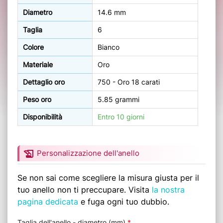
Diametro
14.6 mm
Taglia
6
Colore
Bianco
Materiale
Oro
Dettaglio oro
750 - Oro 18 carati
Peso oro
5.85 grammi
Disponibilità
Entro 10 giorni
history_edu
Personalizzazione dell'anello
Se non sai come scegliere la misura giusta per il
tuo anello non ti preccupare. Visita
la nostra
pagina dedicata
e fuga ogni tuo dubbio.
Taglia dell'anello - diametro (mm)
*