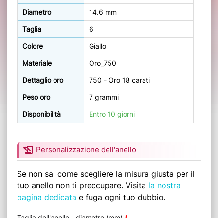
Diametro
14.6 mm
Taglia
6
Colore
Giallo
Materiale
Oro_750
Dettaglio oro
750 - Oro 18 carati
Peso oro
7 grammi
Disponibilità
Entro 10 giorni
history_edu
Personalizzazione dell'anello
Se non sai come scegliere la misura giusta per il
tuo anello non ti preccupare. Visita
la nostra
pagina dedicata
e fuga ogni tuo dubbio.
Taglia dell'anello - diametro (mm)
*