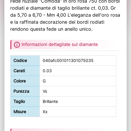
Fede nuziale "Comoda" in oro rosa 750 con bordi
rodiati e diamante di taglio brillante ct. 0,03. Gr
da 5,70 a 6,70 - Mm 4,00 L'eleganza dell'oro rosa
e la raffinata decorazione dei bordi rodiati
rendono questa fede un anello unico.
info
Informazioni dettagliate sul diamante
Codice
040afc001011301075035
Carati
0.03
Colore
G
Purezza
Vs
Taglio
Brillante
Misure
Xx