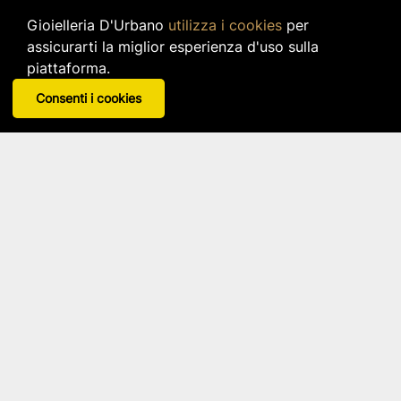
Gioielleria D'Urbano
utilizza i cookies
per
assicurarti la miglior esperienza d'uso sulla
La scheda prodotto sul tuo Whatsapp
piattaforma.
Ricevi la scheda prodotto, con informazioni e
Consenti i cookies
foto del prodotto visualizzato, cliccando sul
link verde qui giù.
Ricevi scheda informativa su Whatsapp
Gioielleria
D'Urbano
CONTATTACI
PRIVACY POLICY
COOKIE POLICY
CHI SIAMO