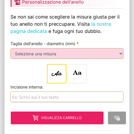
history_edu
Personalizzazione dell'anello
Se non sai come scegliere la misura giusta per il
tuo anello non ti preccupare. Visita
la nostra
pagina dedicata
e fuga ogni tuo dubbio.
Taglia dell'anello - diametro (mm)
*
Aa
Aa
Incisione interna:
VISUALIZZA CARRELLO