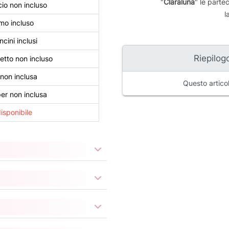
"
Claraluna
" le parte
io non incluso
l
mo incluso
cini inclusi
Riepilogo
tto non incluso
non inclusa
Questo articol
r non inclusa
isponibile