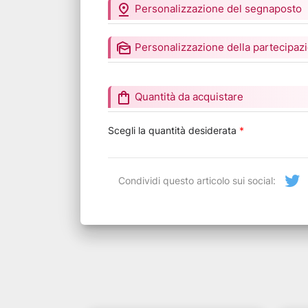
pin_drop
Personalizzazione del segnaposto
mark_as_unread
Personalizzazione della partecipaz
shopping_bag
Quantità da acquistare
Scegli la quantità desiderata
*
Condividi questo articolo sui social: