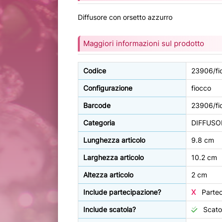
Diffusore con orsetto azzurro
Maggiori informazioni sul prodotto
Codice
23906/fi
Configurazione
fiocco
Barcode
23906/fi
Categoria
DIFFUSO
Lunghezza articolo
9.8 cm
Larghezza articolo
10.2 cm
Altezza articolo
2 cm
Include partecipazione?
X
Partec
Include scatola?
Scatol