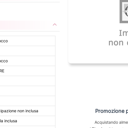
occo
occo
RE
Promozione p
ipazione non inclusa
a inclusa
Acquistando alm