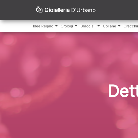
Gioielleria
D'Urbano
Idee Regalo
Orologi
Bracciali
Collane
Orecchi
Det