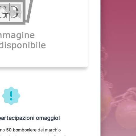
artecipazioni omaggio!
eno
50 bomboniere
del marchio