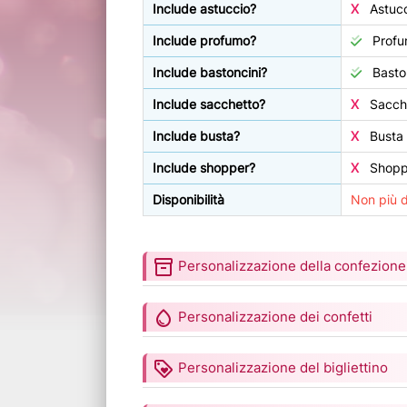
Include astuccio?
X
Astucc
Include profumo?
Profu
Include bastoncini?
Baston
Include sacchetto?
X
Sacche
Include busta?
X
Busta 
Include shopper?
X
Shoppe
Disponibilità
Non più d
inventory_2
Personalizzazione della confezione
water_drop
Personalizzazione dei confetti
loyalty
Personalizzazione del bigliettino