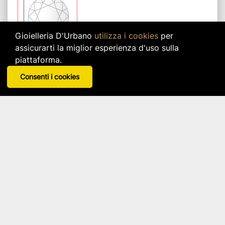
Gioielleria D'Urbano
utilizza i cookies
per
assicurarti la miglior esperienza d'uso sulla
piattaforma.
Consenti i cookies
Gioielleria
D'Urbano
CONTATTACI
PRIVACY POLICY
COOKIE POLICY
CHI SIAMO
Copyright © 2026
Gioielleria D'urbano Di D'urbano Alberta. Viale Regina