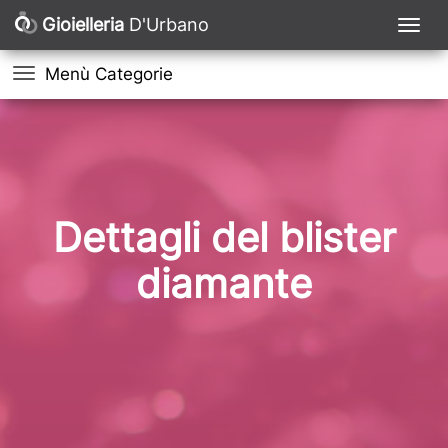
Gioielleria
D'Urbano
Menù Categorie
Dettagli del blister
diamante