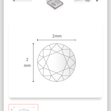
2mm
2
mm