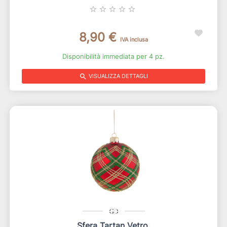
star_border
star_border
star_border
star_border
star_border
8,90 €
IVA inclusa
Disponibilità immediata per 4 pz.
search
VISUALIZZA DETTAGLI
Sfera Tartan Vetro