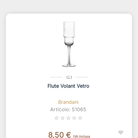
Flute Volant Vetro
Brandani
Articolo: 51065
star_border
star_border
star_border
star_border
star_border
8,50 €
IVA inclusa