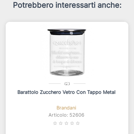
Potrebbero interessarti anche:
Barattolo Zucchero Vetro Con Tappo Metal
Brandani
Articolo: 52606
star_border
star_border
star_border
star_border
star_border