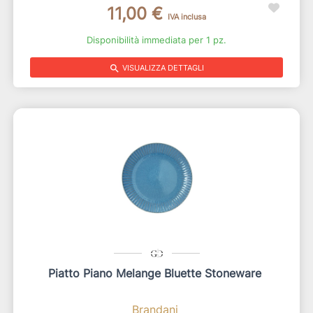
11,00 €
IVA inclusa
Disponibilità immediata per 1 pz.
search
VISUALIZZA DETTAGLI
Piatto Piano Melange Bluette Stoneware
Brandani