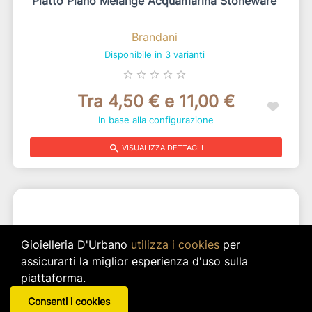
Piatto Piano Melange Acquamarina Stoneware
Brandani
Disponibile in 3 varianti
star_border
star_border
star_border
star_border
star_border
Tra 4,50 € e 11,00 €
In base alla configurazione
search
VISUALIZZA DETTAGLI
Gioielleria D'Urbano
utilizza i cookies
per
assicurarti la miglior esperienza d'uso sulla
piattaforma.
Consenti i cookies