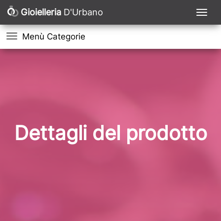
Gioielleria
D'Urbano
Menù Categorie
Dettagli del prodotto