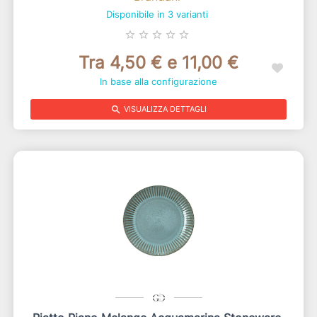
Disponibile in 3 varianti
star_border
star_border
star_border
star_border
star_border
Tra 4,50 € e 11,00 €
In base alla configurazione
search
VISUALIZZA DETTAGLI