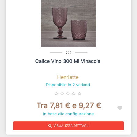
Calice Vino 300 Ml Vinaccia
Henriette
Disponibile in 2 varianti
star_border
star_border
star_border
star_border
star_border
Tra 7,81 € e 9,27 €
In base alla configurazione
search
VISUALIZZA DETTAGLI