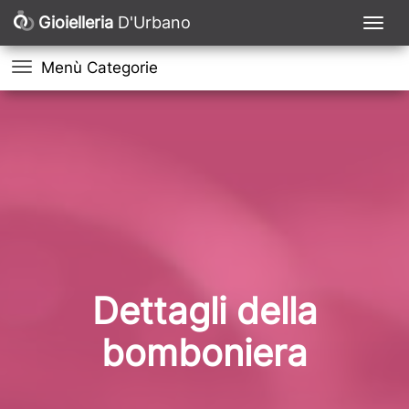
Gioielleria
D'Urbano
Menù Categorie
Dettagli della
bomboniera