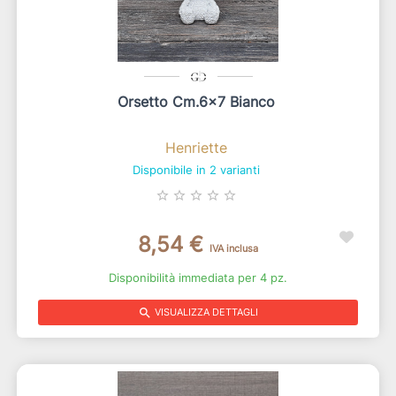
Orsetto Cm.6x7 Bianco
Henriette
Disponibile in 2 varianti
star_border
star_border
star_border
star_border
star_border
8,54 €
IVA inclusa
Disponibilità immediata per 4 pz.
search
VISUALIZZA DETTAGLI