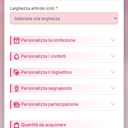
Larghezza articolo (cm)
*
inventory_2
Personalizza la confezione
water_drop
Personalizza i confetti
loyalty
Personalizza il bigliettino
pin_drop
Personalizza segnaposto
mark_as_unread
Personalizza partecipazione
shopping_bag
Quantità da acquistare