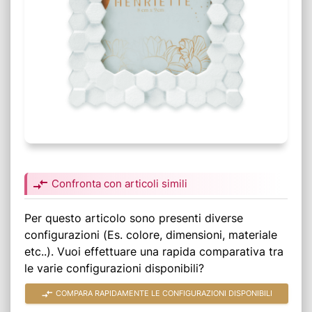
compare_arrows
Confronta con articoli simili
Per questo articolo sono presenti diverse
configurazioni (Es. colore, dimensioni, materiale
etc..). Vuoi effettuare una rapida comparativa tra
le varie configurazioni disponibili?
compare_arrows
COMPARA RAPIDAMENTE LE CONFIGURAZIONI DISPONIBILI