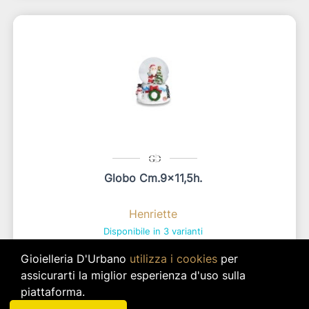
Globo Cm.9x11,5h.
Henriette
Disponibile in 3 varianti
star_border
star_border
star_border
star_border
star_border
Gioielleria D'Urbano
utilizza i cookies
per
Tra 9,99 € e 23,06 €
assicurarti la miglior esperienza d'uso sulla
piattaforma.
In base alla configurazione