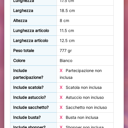
Lunghezza
17.5 cm
Larghezza
18.5 cm
Altezza
8 cm
Lunghezza articolo
11.5 cm
Larghezza articolo
12.5 cm
Peso totale
777 gr
Colore
Bianco
Include
X
Partecipazione non
partecipazione?
inclusa
Include scatola?
X
Scatola non inclusa
Include astuccio?
X
Astuccio non incluso
Include sacchetto?
X
Sacchetto non incluso
Include busta?
X
Busta non inclusa
Include shopper?
X
Shopper non inclusa