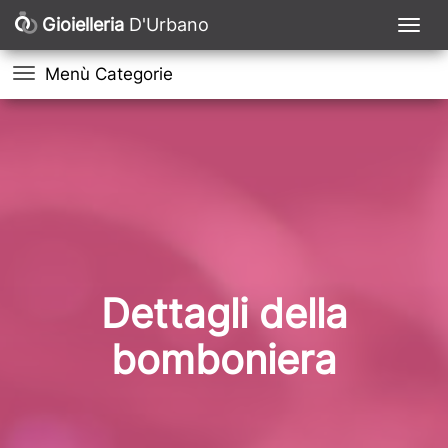
Gioielleria
D'Urbano
Menù Categorie
Dettagli della
bomboniera