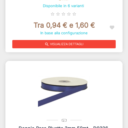
Disponibile in 6 varianti
star_border
star_border
star_border
star_border
star_border
Tra 0,94 € e 1,60 €
In base alla configurazione
search
VISUALIZZA DETTAGLI