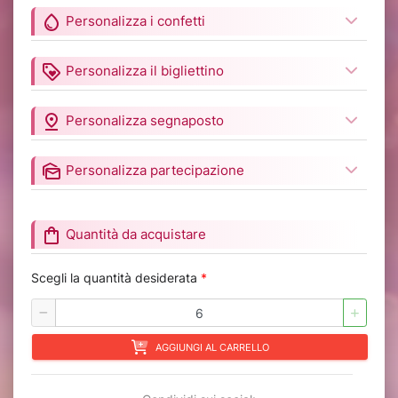
water_drop
Personalizza i confetti
loyalty
Personalizza il bigliettino
pin_drop
Personalizza segnaposto
mark_as_unread
Personalizza partecipazione
shopping_bag
Quantità da acquistare
Scegli la quantità desiderata
*
AGGIUNGI AL CARRELLO