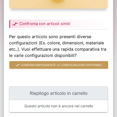
compare_arrows
Confronta con articoli simili
Per questo articolo sono presenti diverse
configurazioni (Es. colore, dimensioni, materiale
etc..). Vuoi effettuare una rapida comparativa tra
le varie configurazioni disponibili?
compare_arrows
COMPARA RAPIDAMENTE LE CONFIGURAZIONI DISPONIBILI
Riepilogo articolo in carrello
Questo articolo non è ancora nel carrello