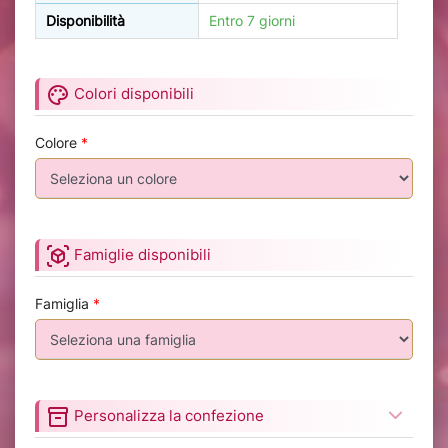
Disponibilità
Entro 7 giorni
palette
Colori disponibili
Colore
*
view_in_ar
Famiglie disponibili
Famiglia
*
inventory_2
Personalizza la confezione