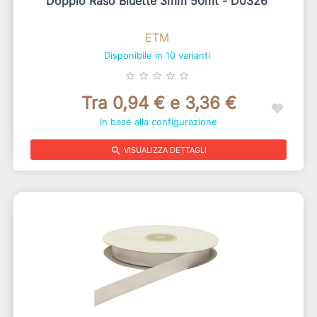
Doppio Raso Bluette 3mm 50mt - D0326
ETM
Disponibile in 10 varianti
star_border
star_border
star_border
star_border
star_border
Tra 0,94 € e 3,36 €
In base alla configurazione
search
VISUALIZZA DETTAGLI