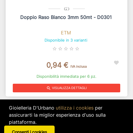
Doppio Raso Bianco 3mm 50mt - D0301
ETM
Disponibile in 3 varianti
star_border
star_border
star_border
star_border
star_border
0,94 €
IVA inclusa
Disponibilità immediata per 6 pz.
search
VISUALIZZA DETTAGLI
Gioielleria D'Urbano
utilizza i cookies
per
assicurarti la miglior esperienza d'uso sulla
piattaforma.
Consenti i cookies